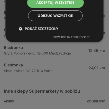
Chrobrego 9, 72-600 Świnoujście
AKCEPTUJ WSZYSTKIE
Biedronka
1,87 km
ODRZUĆ WSZYSTKIE
Nowokarsiborska 2, 72-600 Świnoujście
POKAŻ SZCZEGÓŁY
Biedronka
2,77 km
Wojska Polskiego 16a, 72-600 Świnoujście
POWERED BY COOKIESCRIPT
Biedronka
12,39 km
Gryfa Pomorskiego, 72-500 Międzyzdroje
Biedronka
24,01 km
Sienkiewicza 32, 72-510 Wolin
Inne sklepy Supermarkety w pobliżu
ADRES
ODLEGŁOŚĆ