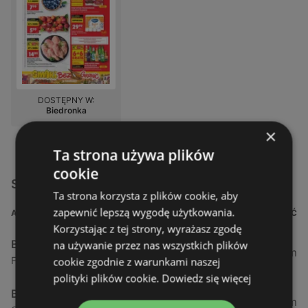
DOSTĘPNY W:
Biedronka
×
Ta strona używa plików
cookie
Sklepy Biedronka w pobliżu
Ta strona korzysta z plików cookie, aby
zapewnić lepszą wygodę użytkowania.
ADRES
ODLEGŁOŚĆ
Korzystając z tej strony, wyrażasz zgodę
Biedronka
na używanie przez nas wszystkich plików
0,23 km
Fińska 4, 72-602 Świnoujście
cookie zgodnie z warunkami naszej
polityki plików cookie.
Dowiedz się więcej
Biedronka
0,84 km