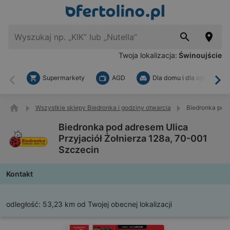
Twoja lokalizacja:
Świnoujście
Supermarkety
AGD
Dla domu i dla ogrodu
Wstecz
Dal
Wszystkie sklepy Biedronka i godziny otwarcia
Biedronka pod 
Biedronka pod adresem Ulica
Przyjaciół Żołnierza 128a, 70-001
Szczecin
Kontakt
odległość:
53,23 km od Twojej obecnej lokalizacji