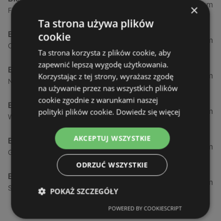
0,23 km
×
Fińska 4, 72-602 Świnoujście
Ta strona używa plików
Biedronka
cookie
0,84 km
Chrobrego 9, 72-600 Świnoujście
Ta strona korzysta z plików cookie, aby
zapewnić lepszą wygodę użytkowania.
Biedronka
1,87 km
Korzystając z tej strony, wyrażasz zgodę
Nowokarsiborska 2, 72-600 Świnoujście
na używanie przez nas wszystkich plików
cookie zgodnie z warunkami naszej
Biedronka
2,77 km
polityki plików cookie.
Dowiedz się więcej
Wojska Polskiego 16a, 72-600 Świnoujście
AKCEPTUJ WSZYSTKIE
Biedronka
12,39 km
Gryfa Pomorskiego, 72-500 Międzyzdroje
ODRZUĆ WSZYSTKIE
Biedronka
24,01 km
Sienkiewicza 32, 72-510 Wolin
POKAŻ SZCZEGÓŁY
POWERED BY COOKIESCRIPT