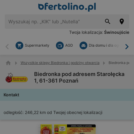
Twoja lokalizacja:
Świnoujście
Supermarkety
AGD
Dla domu i dla ogrodu
Wstecz
Dal
Wszystkie sklepy Biedronka i godziny otwarcia
Biedronka pod 
Biedronka pod adresem Starołęcka
1, 61-361 Poznań
Kontakt
odległość:
246,22 km od Twojej obecnej lokalizacji