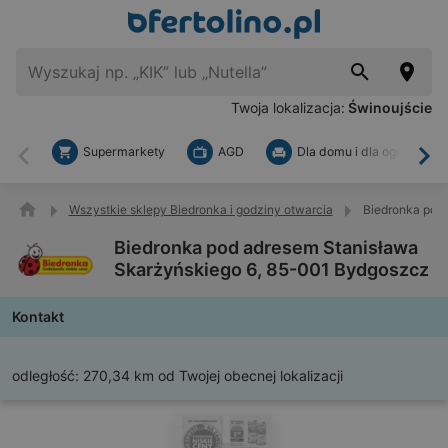
Twoja lokalizacja:
Świnoujście
Supermarkety
AGD
Dla domu i dla ogrodu
Wstecz
Dal
Wszystkie sklepy Biedronka i godziny otwarcia
Biedronka pod
Biedronka pod adresem Stanisława
Skarżyńskiego 6, 85-001 Bydgoszcz
Kontakt
odległość:
270,34 km od Twojej obecnej lokalizacji