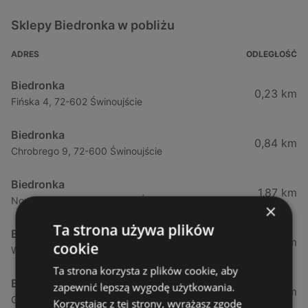
Sklepy Biedronka w pobliżu
ADRES
ODLEGŁOŚĆ
Biedronka
0,23 km
Fińska 4, 72-602 Świnoujście
Biedronka
0,84 km
Chrobrego 9, 72-600 Świnoujście
Biedronka
1,87 km
Nowokarsiborska 2, 72-600 Świnoujście
×
Ta strona używa plików
Biedronka
2,77 km
cookie
Wojska Polskiego 16a, 72-600 Świnoujście
Ta strona korzysta z plików cookie, aby
Biedronka
zapewnić lepszą wygodę użytkowania.
12,39 km
Gryfa Pomorskiego, 72-500 Międzyzdroje
Korzystając z tej strony, wyrażasz zgodę