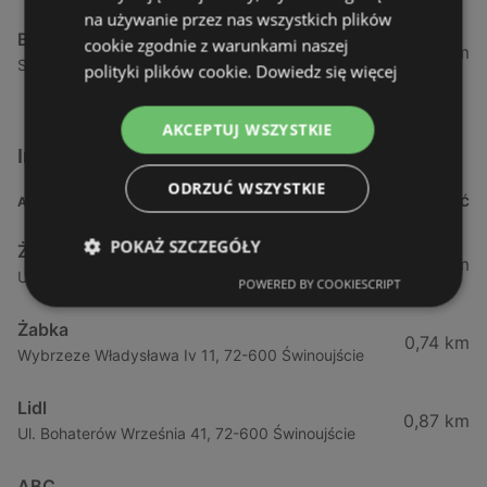
na używanie przez nas wszystkich plików
Biedronka
cookie zgodnie z warunkami naszej
24,01 km
Sienkiewicza 32, 72-510 Wolin
polityki plików cookie.
Dowiedz się więcej
AKCEPTUJ WSZYSTKIE
Inne sklepy Supermarkety w pobliżu
ODRZUĆ WSZYSTKIE
ADRES
ODLEGŁOŚĆ
POKAŻ SZCZEGÓŁY
Żabka
0,64 km
Ul. Barlickiego 4d / 2, 72-602 Świnoujście
POWERED BY COOKIESCRIPT
Żabka
0,74 km
Wybrzeze Władysława Iv 11, 72-600 Świnoujście
Lidl
0,87 km
Ul. Bohaterów Września 41, 72-600 Świnoujście
ABC