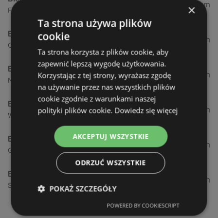
0,23 km
×
Fińska 4, 72-602 Świnoujście
Ta strona używa plików
Biedronka
cookie
0,84 km
Chrobrego 9, 72-600 Świnoujście
Ta strona korzysta z plików cookie, aby
zapewnić lepszą wygodę użytkowania.
Biedronka
1,87 km
Korzystając z tej strony, wyrażasz zgodę
Nowokarsiborska 2, 72-600 Świnoujście
na używanie przez nas wszystkich plików
cookie zgodnie z warunkami naszej
Biedronka
2,77 km
polityki plików cookie.
Dowiedz się więcej
Wojska Polskiego 16a, 72-600 Świnoujście
AKCEPTUJ WSZYSTKIE
Biedronka
12,39 km
Gryfa Pomorskiego, 72-500 Międzyzdroje
ODRZUĆ WSZYSTKIE
Biedronka
24,01 km
Sienkiewicza 32, 72-510 Wolin
POKAŻ SZCZEGÓŁY
POWERED BY COOKIESCRIPT