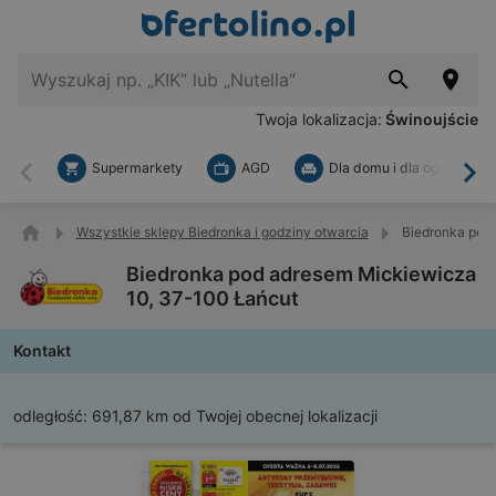
Twoja lokalizacja:
Świnoujście
Supermarkety
AGD
Dla domu i dla ogrodu
Wstecz
Dal
Wszystkie sklepy Biedronka i godziny otwarcia
Biedronka pod
Biedronka pod adresem Mickiewicza
10, 37-100 Łańcut
Kontakt
odległość:
691,87 km od Twojej obecnej lokalizacji