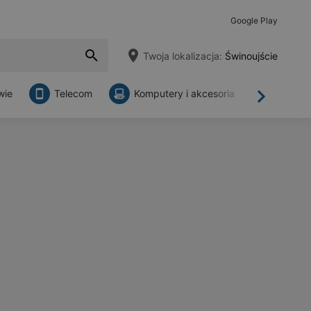
Google Play
Twoja lokalizacja:
Świnoujście
wie
Telecom
Komputery i akcesoria
Sklepy
Dalej