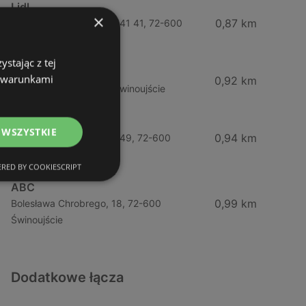
Lidl
×
0,87 km
Ul. Bohaterów Września 41 41, 72-600
Świnoujście
stając z tej
ABC
z warunkami
0,92 km
Barlickiego, 4, 72-600 Świnoujście
Żabka
 WSZYSTKIE
0,94 km
Ul. Bohaterów Września 49, 72-600
Świnoujście
RED BY COOKIESCRIPT
ABC
0,99 km
Bolesława Chrobrego, 18, 72-600
Świnoujście
Dodatkowe łącza