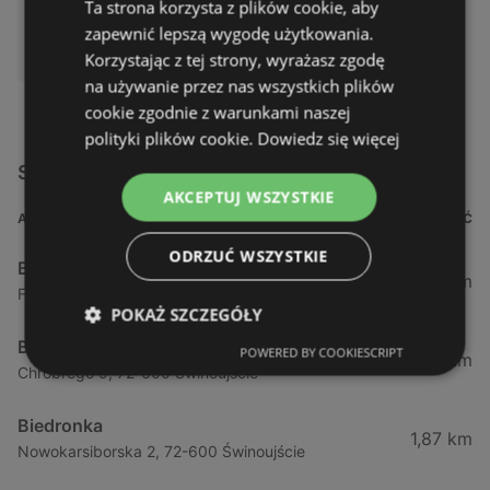
Ta strona korzysta z plików cookie, aby
zapewnić lepszą wygodę użytkowania.
DOSTĘPNY W:
Biedronka
Korzystając z tej strony, wyrażasz zgodę
na używanie przez nas wszystkich plików
cookie zgodnie z warunkami naszej
polityki plików cookie.
Dowiedz się więcej
Sklepy Biedronka w pobliżu
AKCEPTUJ WSZYSTKIE
ADRES
ODLEGŁOŚĆ
ODRZUĆ WSZYSTKIE
Biedronka
0,23 km
Fińska 4, 72-602 Świnoujście
POKAŻ SZCZEGÓŁY
Biedronka
POWERED BY COOKIESCRIPT
0,84 km
Chrobrego 9, 72-600 Świnoujście
Biedronka
1,87 km
Nowokarsiborska 2, 72-600 Świnoujście