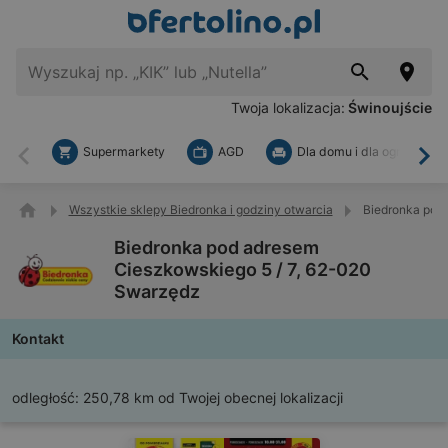
Twoja lokalizacja:
Świnoujście
Supermarkety
AGD
Dla domu i dla ogrodu
Wstecz
Dal
Wszystkie sklepy Biedronka i godziny otwarcia
Biedronka pod
Biedronka pod adresem
Cieszkowskiego 5 / 7, 62-020
Swarzędz
Kontakt
odległość:
250,78 km od Twojej obecnej lokalizacji