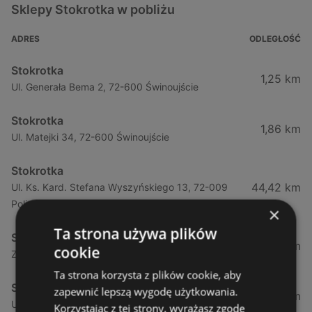
Sklepy Stokrotka w pobliżu
ADRES
ODLEGŁOŚĆ
Stokrotka
1,25 km
Ul. Generała Bema 2, 72-600 Świnoujście
Stokrotka
1,86 km
Ul. Matejki 34, 72-600 Świnoujście
Stokrotka
44,42 km
Ul. Ks. Kard. Stefana Wyszyńskiego 13, 72-009
Police
×
Ta strona używa plików
Stokrotka
44,49 km
cookie
Zamenhofa 7a, 72-010 Police
Ta strona korzysta z plików cookie, aby
Stokrotka
zapewnić lepszą wygodę użytkowania.
50,66 km
Ul. Górna (obok Szczecina) 7a, 71-218 Mierzyn
Korzystając z tej strony, wyrażasz zgodę