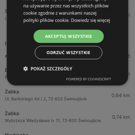
na używanie przez nas wszystkich plików
Stokrotka
cookie zgodnie z warunkami naszej
52,51 km
Ul. Tatrzańska 3, 71-474 Szczecin
polityki plików cookie.
Dowiedz się więcej
AKCEPTUJ WSZYSTKIE
Inne sklepy Supermarkety w pobliżu
ODRZUĆ WSZYSTKIE
ADRES
ODLEGŁOŚĆ
POKAŻ SZCZEGÓŁY
Biedronka
0,23 km
Fińska 4, 72-602 Świnoujście
POWERED BY COOKIESCRIPT
Żabka
0,64 km
Ul. Barlickiego 4d / 2, 72-602 Świnoujście
Żabka
0,74 km
Wybrzeze Władysława Iv 11, 72-600 Świnoujście