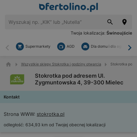
Twoja lokalizacja:
Świnoujście
Supermarkety
AGD
Dla domu i dla ogrodu
Wstecz
Dal
Wszystkie sklepy Stokrotka i godziny otwarcia
Stokrotka pod 
Stokrotka pod adresem Ul.
Zygmuntowska 4, 39-300 Mielec
Kontakt
Strona WWW:
stokrotka.pl
odległość:
634,93 km od Twojej obecnej lokalizacji