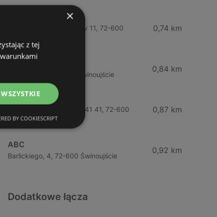
×
Żabka
0,74 km
Wybrzeze Władysława Iv 11, 72-600
Świnoujście
stając z tej
z warunkami
Biedronka
0,84 km
Chrobrego 9, 72-600 Świnoujście
 WSZYSTKIE
Lidl
0,87 km
Ul. Bohaterów Września 41 41, 72-600
RED BY COOKIESCRIPT
Świnoujście
ABC
0,92 km
Barlickiego, 4, 72-600 Świnoujście
Dodatkowe łącza