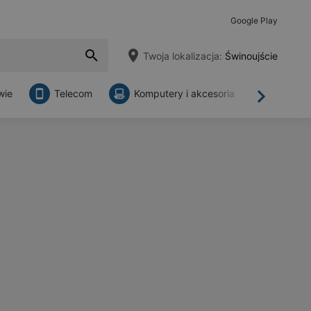
Google Play
Twoja lokalizacja:
Świnoujście
wie
Telecom
Komputery i akcesoria
Sklepy
Dalej