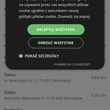
na używanie przez nas wszystkich plików
Stokrotka
cookie zgodnie z warunkami naszej
52,51 km
Ul. Tatrzańska 3, 71-474 Szczecin
polityki plików cookie.
Dowiedz się więcej
AKCEPTUJ WSZYSTKIE
Inne sklepy Supermarkety w pobliżu
ODRZUĆ WSZYSTKIE
ADRES
ODLEGŁOŚĆ
POKAŻ SZCZEGÓŁY
Biedronka
0,23 km
Fińska 4, 72-602 Świnoujście
POWERED BY COOKIESCRIPT
Żabka
0,64 km
Ul. Barlickiego 4d / 2, 72-602 Świnoujście
Żabka
0,74 km
Wybrzeze Władysława Iv 11, 72-600 Świnoujście