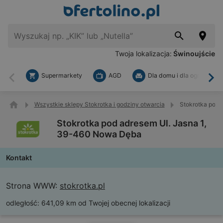
Twoja lokalizacja:
Świnoujście
Supermarkety
AGD
Dla domu i dla ogrodu
Wstecz
Dal
Wszystkie sklepy Stokrotka i godziny otwarcia
Stokrotka pod 
Stokrotka pod adresem Ul. Jasna 1,
39-460 Nowa Dęba
Kontakt
Strona WWW:
stokrotka.pl
odległość:
641,09 km od Twojej obecnej lokalizacji