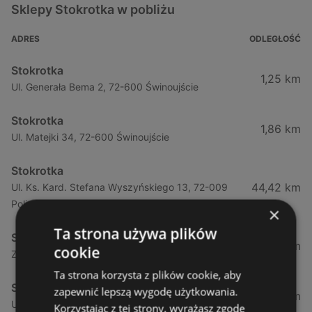
Sklepy Stokrotka w pobliżu
ADRES
ODLEGŁOŚĆ
Stokrotka
1,25 km
Ul. Generała Bema 2, 72-600 Świnoujście
Stokrotka
1,86 km
Ul. Matejki 34, 72-600 Świnoujście
Stokrotka
44,42 km
Ul. Ks. Kard. Stefana Wyszyńskiego 13, 72-009
Police
×
Ta strona używa plików
Stokrotka
44,49 km
cookie
Zamenhofa 7a, 72-010 Police
Ta strona korzysta z plików cookie, aby
Stokrotka
zapewnić lepszą wygodę użytkowania.
50,66 km
Ul. Górna (obok Szczecina) 7a, 71-218 Mierzyn
Korzystając z tej strony, wyrażasz zgodę