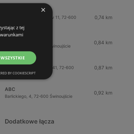
×
Żabka
0,74 km
Wybrzeze Władysława Iv 11, 72-600
Świnoujście
stając z tej
z warunkami
Biedronka
0,84 km
Chrobrego 9, 72-600 Świnoujście
 WSZYSTKIE
Lidl
0,87 km
Ul. Bohaterów Września 41, 72-600
RED BY COOKIESCRIPT
Świnoujście
ABC
0,92 km
Barlickiego, 4, 72-600 Świnoujście
Dodatkowe łącza