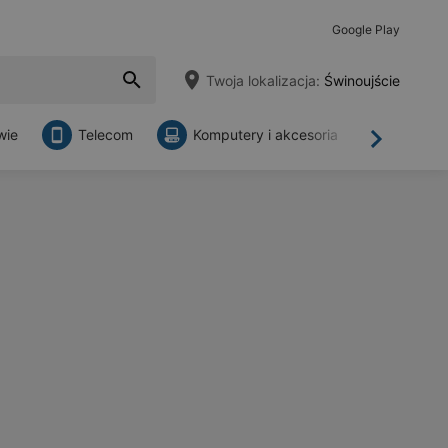
Google Play
Twoja lokalizacja:
Świnoujście
wie
Telecom
Komputery i akcesoria
Sklepy
Dalej