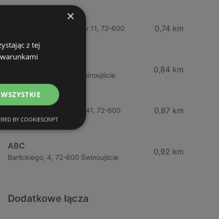
×
Żabka
0,74 km
Wybrzeze Władysława Iv 11, 72-600
Świnoujście
stając z tej
z warunkami
Biedronka
0,84 km
Chrobrego 9, 72-600 Świnoujście
 WSZYSTKIE
Lidl
0,87 km
Ul. Bohaterów Września 41, 72-600
RED BY COOKIESCRIPT
Świnoujście
ABC
0,92 km
Barlickiego, 4, 72-600 Świnoujście
Dodatkowe łącza