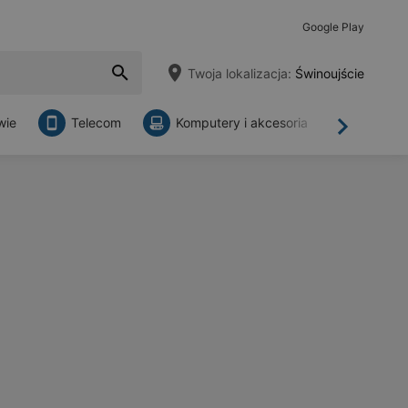
Google Play
Twoja lokalizacja:
Świnoujście
wie
Telecom
Komputery i akcesoria
Sklepy
Dalej