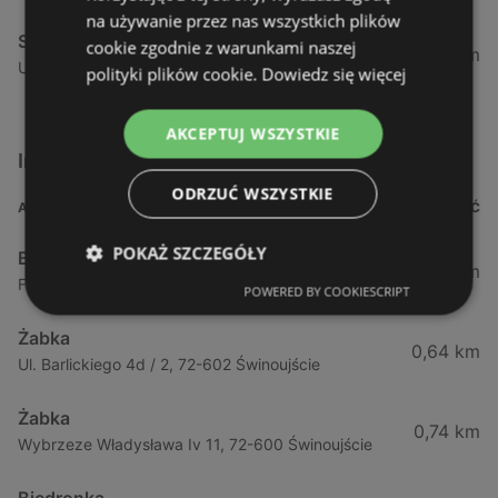
na używanie przez nas wszystkich plików
Stokrotka
cookie zgodnie z warunkami naszej
52,51 km
Ul. Tatrzańska 3, 71-474 Szczecin
polityki plików cookie.
Dowiedz się więcej
AKCEPTUJ WSZYSTKIE
Inne sklepy Supermarkety w pobliżu
ODRZUĆ WSZYSTKIE
ADRES
ODLEGŁOŚĆ
POKAŻ SZCZEGÓŁY
Biedronka
0,23 km
Fińska 4, 72-602 Świnoujście
POWERED BY COOKIESCRIPT
Żabka
0,64 km
Ul. Barlickiego 4d / 2, 72-602 Świnoujście
Żabka
0,74 km
Wybrzeze Władysława Iv 11, 72-600 Świnoujście