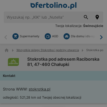
Twoja lokalizacja:
Świnoujście
Supermarkety
AGD
Dla domu i dla ogrodu
Wstecz
Dal
Wszystkie sklepy Stokrotka i godziny otwarcia
Stokrotka pod 
Stokrotka pod adresem Raciborska
81, 47-460 Chałupki
Kontakt
Strona WWW:
stokrotka.pl
odległość:
521,28 km od Twojej obecnej lokalizacji