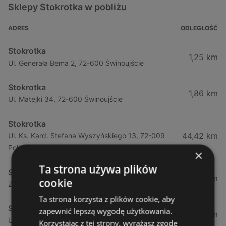
Sklepy Stokrotka w pobliżu
ADRES
ODLEGŁOŚĆ
Stokrotka
1,25 km
Ul. Generała Bema 2, 72-600 Świnoujście
Stokrotka
1,86 km
Ul. Matejki 34, 72-600 Świnoujście
Stokrotka
44,42 km
Ul. Ks. Kard. Stefana Wyszyńskiego 13, 72-009
Police
×
Ta strona używa plików
Stokrotka
44,49 km
cookie
Zamenhofa 7a, 72-010 Police
Ta strona korzysta z plików cookie, aby
Stokrotka
zapewnić lepszą wygodę użytkowania.
50,66 km
Ul. Górna (obok Szczecina) 7a, 71-218 Mierzyn
Korzystając z tej strony, wyrażasz zgodę