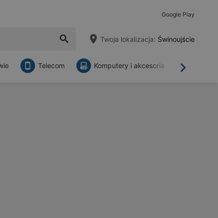
Google Play
Twoja lokalizacja:
Świnoujście
wie
Telecom
Komputery i akcesoria
Sklepy
Dalej