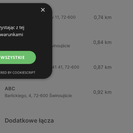
×
Żabka
0,74 km
Wybrzeze Władysława Iv 11, 72-600
Świnoujście
stając z tej
z warunkami
Biedronka
0,84 km
Chrobrego 9, 72-600 Świnoujście
 WSZYSTKIE
Lidl
0,87 km
Ul. Bohaterów Września 41 41, 72-600
RED BY COOKIESCRIPT
Świnoujście
ABC
0,92 km
Barlickiego, 4, 72-600 Świnoujście
Dodatkowe łącza