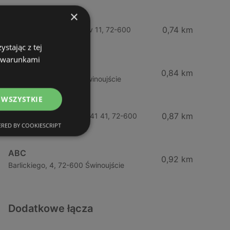
×
Żabka
0,74 km
Wybrzeze Władysława Iv 11, 72-600
Świnoujście
stając z tej
z warunkami
Biedronka
0,84 km
Chrobrego 9, 72-600 Świnoujście
 WSZYSTKIE
Lidl
0,87 km
Ul. Bohaterów Września 41 41, 72-600
RED BY COOKIESCRIPT
Świnoujście
ABC
0,92 km
Barlickiego, 4, 72-600 Świnoujście
Dodatkowe łącza