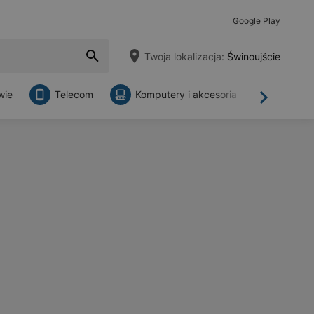
Google Play
Twoja lokalizacja:
Świnoujście
wie
Telecom
Komputery i akcesoria
Sklepy
Dalej