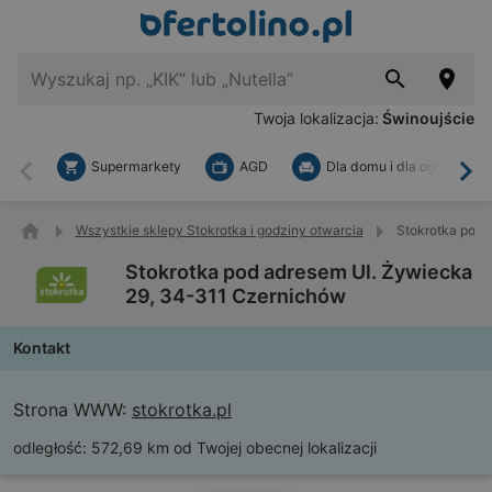
Twoja lokalizacja:
Świnoujście
Supermarkety
AGD
Dla domu i dla ogrodu
Wstecz
Dal
Wszystkie sklepy Stokrotka i godziny otwarcia
Stokrotka pod 
Stokrotka pod adresem Ul. Żywiecka
29, 34-311 Czernichów
Kontakt
Strona WWW:
stokrotka.pl
odległość:
572,69 km od Twojej obecnej lokalizacji