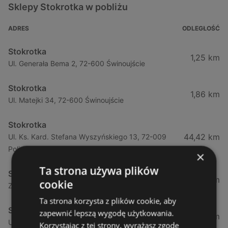
Sklepy Stokrotka w pobliżu
ADRES
ODLEGŁOŚĆ
Stokrotka
1,25 km
Ul. Generała Bema 2, 72-600 Świnoujście
Stokrotka
1,86 km
Ul. Matejki 34, 72-600 Świnoujście
Stokrotka
44,42 km
Ul. Ks. Kard. Stefana Wyszyńskiego 13, 72-009
Police
×
Ta strona używa plików
Stokrotka
44,49 km
cookie
Zamenhofa 7a, 72-010 Police
Ta strona korzysta z plików cookie, aby
Stokrotka
zapewnić lepszą wygodę użytkowania.
50,66 km
Ul. Górna (obok Szczecina) 7a, 71-218 Mierzyn
Korzystając z tej strony, wyrażasz zgodę