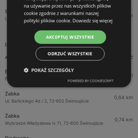
na używanie przez nas wszystkich plików
Stokrotka
cookie zgodnie z warunkami naszej
52,51 km
Ul. Tatrzańska 3, 71-474 Szczecin
polityki plików cookie.
Dowiedz się więcej
AKCEPTUJ WSZYSTKIE
Inne sklepy Supermarkety w pobliżu
ODRZUĆ WSZYSTKIE
ADRES
ODLEGŁOŚĆ
POKAŻ SZCZEGÓŁY
Biedronka
0,23 km
Fińska 4, 72-602 Świnoujście
POWERED BY COOKIESCRIPT
Żabka
0,64 km
Ul. Barlickiego 4d / 2, 72-602 Świnoujście
Żabka
0,74 km
Wybrzeze Władysława Iv 11, 72-600 Świnoujście