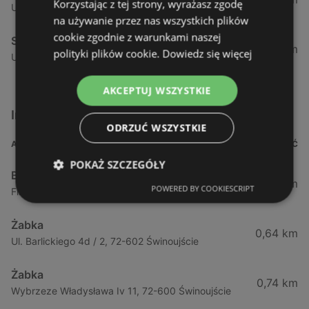
Korzystając z tej strony, wyrażasz zgodę
Ul. Górna (obok Szczecina) 7a, 71-218 Mierzyn
na używanie przez nas wszystkich plików
cookie zgodnie z warunkami naszej
Stokrotka
52,51 km
polityki plików cookie.
Dowiedz się więcej
Ul. Tatrzańska 3, 71-474 Szczecin
AKCEPTUJ WSZYSTKIE
Inne sklepy Supermarkety w pobliżu
ODRZUĆ WSZYSTKIE
ADRES
ODLEGŁOŚĆ
POKAŻ SZCZEGÓŁY
Biedronka
0,23 km
POWERED BY COOKIESCRIPT
Fińska 4, 72-602 Świnoujście
Żabka
0,64 km
Ul. Barlickiego 4d / 2, 72-602 Świnoujście
Żabka
0,74 km
Wybrzeze Władysława Iv 11, 72-600 Świnoujście