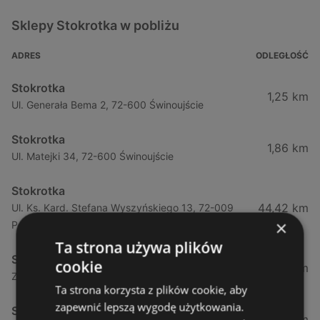
Sklepy Stokrotka w pobliżu
ADRES
ODLEGŁOŚĆ
Stokrotka
1,25 km
Ul. Generała Bema 2, 72-600 Świnoujście
Stokrotka
1,86 km
Ul. Matejki 34, 72-600 Świnoujście
Stokrotka
44,42 km
Ul. Ks. Kard. Stefana Wyszyńskiego 13, 72-009
×
Police
Ta strona używa plików
Stokrotka
cookie
44,49 km
Zamenhofa 7a, 72-010 Police
Ta strona korzysta z plików cookie, aby
zapewnić lepszą wygodę użytkowania.
Stokrotka
50,66 km