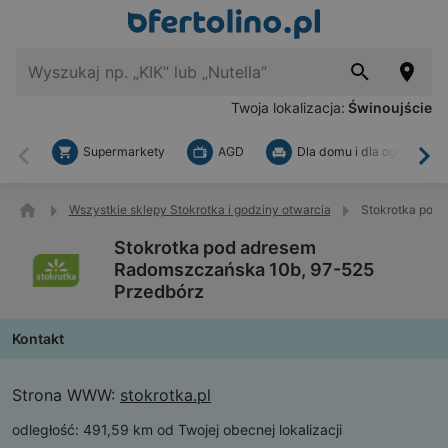
Twoja lokalizacja:
Świnoujście
Supermarkety
AGD
Dla domu i dla ogrodu
Wstecz
Dal
Wszystkie sklepy Stokrotka i godziny otwarcia
Stokrotka pod
Stokrotka pod adresem
Radomszczańska 10b, 97-525
Przedbórz
Kontakt
Strona WWW:
stokrotka.pl
odległość:
491,59 km od Twojej obecnej lokalizacji