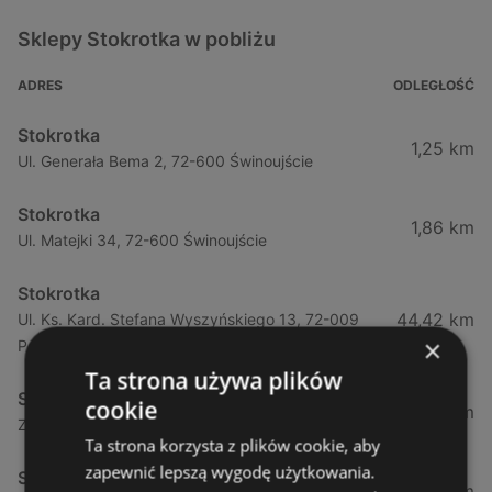
Sklepy Stokrotka w pobliżu
ADRES
ODLEGŁOŚĆ
Stokrotka
1,25 km
Ul. Generała Bema 2, 72-600 Świnoujście
Stokrotka
1,86 km
Ul. Matejki 34, 72-600 Świnoujście
Stokrotka
44,42 km
Ul. Ks. Kard. Stefana Wyszyńskiego 13, 72-009
×
Police
Ta strona używa plików
Stokrotka
cookie
44,49 km
Zamenhofa 7a, 72-010 Police
Ta strona korzysta z plików cookie, aby
zapewnić lepszą wygodę użytkowania.
Stokrotka
50,66 km