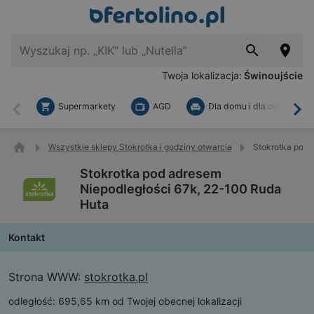
Twoja lokalizacja:
Świnoujście
Supermarkety
AGD
Dla domu i dla ogrodu
Wstecz
Dal
Wszystkie sklepy Stokrotka i godziny otwarcia
Stokrotka pod 
Stokrotka pod adresem
Niepodległości 67k, 22-100 Ruda
Huta
Kontakt
Strona WWW:
stokrotka.pl
odległość:
695,65 km od Twojej obecnej lokalizacji