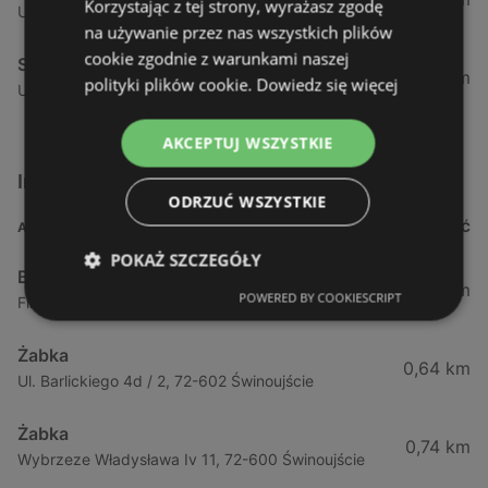
Korzystając z tej strony, wyrażasz zgodę
Ul. Górna (obok Szczecina) 7a, 71-218 Mierzyn
na używanie przez nas wszystkich plików
cookie zgodnie z warunkami naszej
Stokrotka
52,51 km
polityki plików cookie.
Dowiedz się więcej
Ul. Tatrzańska 3, 71-474 Szczecin
AKCEPTUJ WSZYSTKIE
Inne sklepy Supermarkety w pobliżu
ODRZUĆ WSZYSTKIE
ADRES
ODLEGŁOŚĆ
POKAŻ SZCZEGÓŁY
Biedronka
0,23 km
POWERED BY COOKIESCRIPT
Fińska 4, 72-602 Świnoujście
Żabka
0,64 km
Ul. Barlickiego 4d / 2, 72-602 Świnoujście
Żabka
0,74 km
Wybrzeze Władysława Iv 11, 72-600 Świnoujście