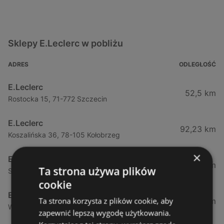
Sklepy E.Leclerc w pobliżu
ADRES
ODLEGŁOŚĆ
E.Leclerc
52,5 km
Rostocka 15, 71-772 Szczecin
E.Leclerc
92,23 km
Koszalińska 36, 78-105 Kołobrzeg
×
E.Leclerc
187,97 km
Ta strona używa plików
Szczecińska 36k, 76-200 Słupsk
cookie
E.Leclerc
Ta strona korzysta z plików cookie, aby
234,16 km
Wyszyńskiego 18, 65-536 Zielona Góra
zapewnić lepszą wygodę użytkowania.