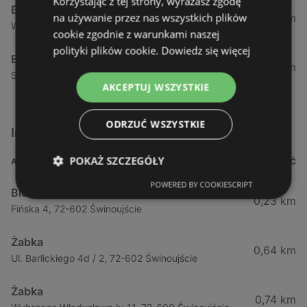
Korzystając z tej strony, wyrażasz zgodę
E.Leclerc
na używanie przez nas wszystkich plików
243,01 km
Winklera 1, 60-205 Poznań
cookie zgodnie z warunkami naszej
polityki plików cookie.
Dowiedz się więcej
E.Leclerc
263,68 km
Skłodowskiej-Curie 26, 85-001 Bydgoszcz
AKCEPTUJ WSZYSTKIE
ODRZUĆ WSZYSTKIE
Inne sklepy Supermarkety w pobliżu
POKAŻ SZCZEGÓŁY
ADRES
ODLEGŁOŚĆ
POWERED BY COOKIESCRIPT
Biedronka
0,23 km
Fińska 4, 72-602 Świnoujście
Żabka
0,64 km
Ul. Barlickiego 4d / 2, 72-602 Świnoujście
Żabka
0,74 km