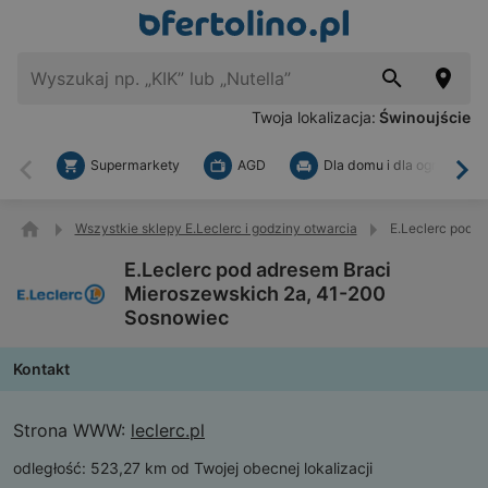
Twoja lokalizacja:
Świnoujście
Supermarkety
AGD
Dla domu i dla ogrodu
Wstecz
Dal
Wszystkie sklepy E.Leclerc i godziny otwarcia
E.Leclerc pod 
E.Leclerc pod adresem Braci
Mieroszewskich 2a, 41-200
Sosnowiec
Kontakt
Strona WWW:
leclerc.pl
odległość:
523,27 km od Twojej obecnej lokalizacji