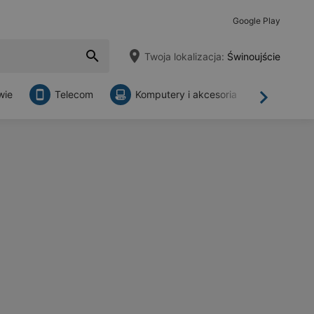
Google Play
Twoja lokalizacja:
Świnoujście
wie
Telecom
Komputery i akcesoria
Sklepy
Dalej