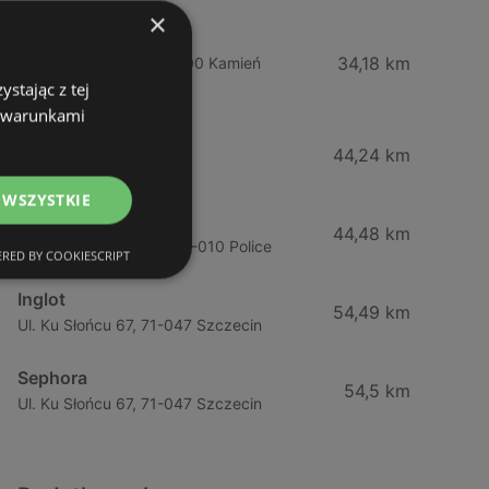
×
Drogeria Jasmin
34,18 km
Ul. Mickiewicza 4, 72-400 Kamień
stając z tej
Pomorski
z warunkami
Jawa Drogerie
44,24 km
Ul. Pck 7, 72-010 Police
 WSZYSTKIE
Jawa Drogerie
44,48 km
Ul. Piłsudskiego 12/2, 72-010 Police
RED BY COOKIESCRIPT
Inglot
54,49 km
Ul. Ku Słońcu 67, 71-047 Szczecin
Sephora
54,5 km
Ul. Ku Słońcu 67, 71-047 Szczecin