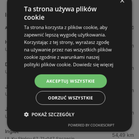
×
Ta strona używa plików
Inne sklepy Kosmetyki w pobliżu
cookie
Ta strona korzysta z plików cookie, aby
ADRES
ODLEGŁOŚĆ
zapewnić lepszą wygodę użytkowania.
Hebe
Korzystając z tej strony, wyrażasz zgodę
1,61 km
na używanie przez nas wszystkich plików
Ul. Kościuszki 15, 72-600 Świnoujście
cookie zgodnie z warunkami naszej
Drogeria Jasmin
polityki plików cookie.
Dowiedz się więcej
34,18 km
Ul. Mickiewicza 4, 72-400 Kamień Pomorski
AKCEPTUJ WSZYSTKIE
Jawa Drogerie
44,24 km
Ul. Pck 7, 72-010 Police
ODRZUĆ WSZYSTKIE
Jawa Drogerie
44,48 km
POKAŻ SZCZEGÓŁY
Ul. Piłsudskiego 12/2, 72-010 Police
POWERED BY COOKIESCRIPT
Inglot
54,49 km
Ul. Ku Słońcu 67, 71-047 Szczecin