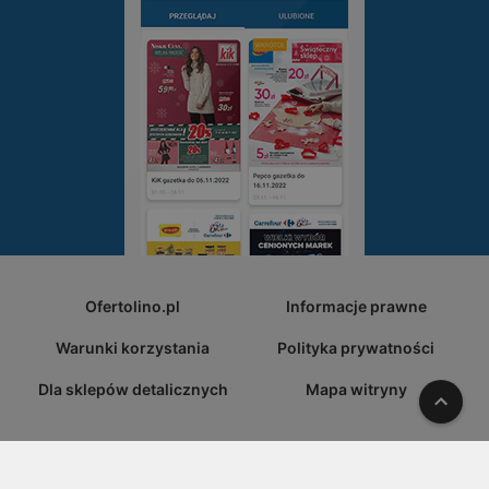
Ofertolino.pl
Informacje prawne
Warunki korzystania
Polityka prywatności
Dla sklepów detalicznych
Mapa witryny
W gó