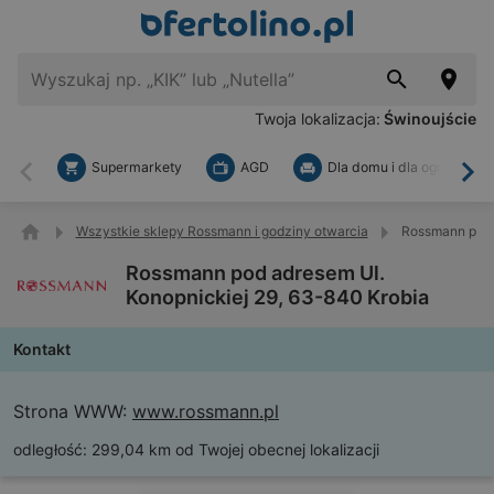
Twoja lokalizacja:
Świnoujście
Supermarkety
AGD
Dla domu i dla ogrodu
Wstecz
Dal
Wszystkie sklepy Rossmann i godziny otwarcia
Rossmann pod 
Rossmann pod adresem Ul.
Konopnickiej 29, 63-840 Krobia
Kontakt
Strona WWW:
www.rossmann.pl
odległość:
299,04 km od Twojej obecnej lokalizacji