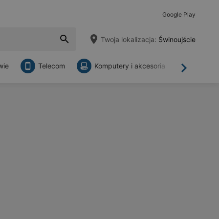
Google Play
Twoja lokalizacja:
Świnoujście
wie
Telecom
Komputery i akcesoria
Sklepy
Dalej