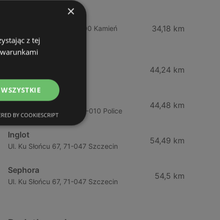
×
Drogeria Jasmin
34,18 km
Ul. Mickiewicza 4, 72-400 Kamień
stając z tej
Pomorski
z warunkami
Jawa Drogerie
44,24 km
Ul. Pck 7, 72-010 Police
 WSZYSTKIE
Jawa Drogerie
44,48 km
Ul. Piłsudskiego 12/2, 72-010 Police
RED BY COOKIESCRIPT
Inglot
54,49 km
Ul. Ku Słońcu 67, 71-047 Szczecin
Sephora
54,5 km
Ul. Ku Słońcu 67, 71-047 Szczecin