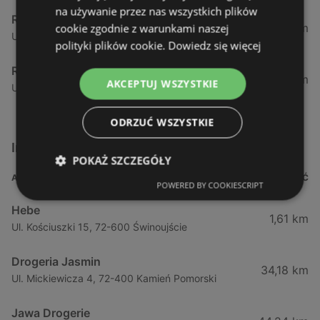
na używanie przez nas wszystkich plików
Rossmann
12,47 km
cookie zgodnie z warunkami naszej
Ul. Gryfa Pomorskiego 15, 72-500 Międzyzdroje
polityki plików cookie.
Dowiedz się więcej
Rossmann
34,17 km
AKCEPTUJ WSZYSTKIE
Ul. Chrobrego 18, 72-400 Kamień Pomorski
ODRZUĆ WSZYSTKIE
Inne sklepy Kosmetyki w pobliżu
POKAŻ SZCZEGÓŁY
ADRES
ODLEGŁOŚĆ
POWERED BY COOKIESCRIPT
Hebe
1,61 km
Ul. Kościuszki 15, 72-600 Świnoujście
Drogeria Jasmin
34,18 km
Ul. Mickiewicza 4, 72-400 Kamień Pomorski
Jawa Drogerie