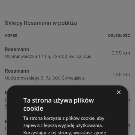
Sklepy Rossmann w pobliżu
ADRES
ODLEGŁOŚĆ
Rossmann
0,99 km
Ul. Grunwaldzka 1 / 1 a, 72-600 Świnoujście
Rossmann
1,35 km
Ul. Dąbrowskiego 5, 72-600 Świnoujście
×
Rossmann
Ta strona używa plików
1,35 km
Ul. Dąbrowskiego 5 (Galeria Świnoujście), 72-600
cookie
Świnoujście
Ta strona korzysta z plików cookie, aby
Rossmann
3,46 km
zapewnić lepszą wygodę użytkowania.
Ul. Wojska Polskiego 97, 72-600 Świnoujście
Korzystając z tej strony, wyrażasz zgodę