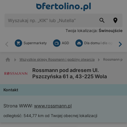
Twoja lokalizacja:
Świnoujście
Supermarkety
AGD
Dla domu i dla ogrodu
Wstecz
Dal
Wszystkie sklepy Rossmann i godziny otwarcia
Rossmann pod 
Rossmann pod adresem Ul.
Pszczyńska 61 a, 43-225 Wola
Kontakt
Strona WWW:
www.rossmann.pl
odległość:
544,77 km od Twojej obecnej lokalizacji