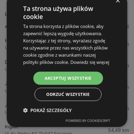
×
Ta strona używa plików
Inne sklepy Kosmetyki w pobliżu
cookie
Ta strona korzysta z plików cookie, aby
ADRES
ODLEGŁOŚĆ
zapewnić lepszą wygodę użytkowania.
Hebe
Korzystając z tej strony, wyrażasz zgodę
1,61 km
na używanie przez nas wszystkich plików
Ul. Kościuszki 15, 72-600 Świnoujście
cookie zgodnie z warunkami naszej
Drogeria Jasmin
polityki plików cookie.
Dowiedz się więcej
34,18 km
Ul. Mickiewicza 4, 72-400 Kamień Pomorski
AKCEPTUJ WSZYSTKIE
Jawa Drogerie
44,24 km
Ul. Pck 7, 72-010 Police
ODRZUĆ WSZYSTKIE
Jawa Drogerie
44,48 km
POKAŻ SZCZEGÓŁY
Ul. Piłsudskiego 12/2, 72-010 Police
POWERED BY COOKIESCRIPT
Inglot
54,49 km
Ul. Ku Słońcu 67, 71-047 Szczecin