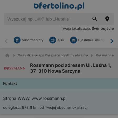
Twoja lokalizacja:
Świnoujście
Supermarkety
AGD
Dla domu i dla ogrodu
Wstecz
Dal
Wszystkie sklepy Rossmann i godziny otwarcia
Rossmann pod 
Rossmann pod adresem Ul. Leśna 1,
37-310 Nowa Sarzyna
Kontakt
Strona WWW:
www.rossmann.pl
odległość:
678,6 km od Twojej obecnej lokalizacji