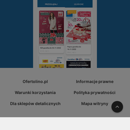
Ofertolino.pl
Informacje prawne
Warunki korzystania
Polityka prywatności
Dla sklepów detalicznych
Mapa witryny
W gó