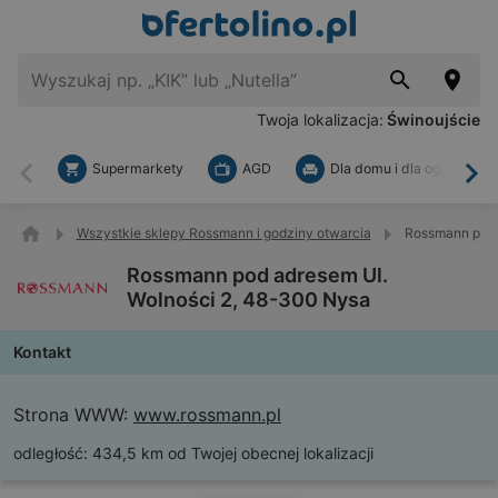
Twoja lokalizacja:
Świnoujście
Supermarkety
AGD
Dla domu i dla ogrodu
Wstecz
Dal
Wszystkie sklepy Rossmann i godziny otwarcia
Rossmann pod 
Rossmann pod adresem Ul.
Wolności 2, 48-300 Nysa
Kontakt
Strona WWW:
www.rossmann.pl
odległość:
434,5 km od Twojej obecnej lokalizacji