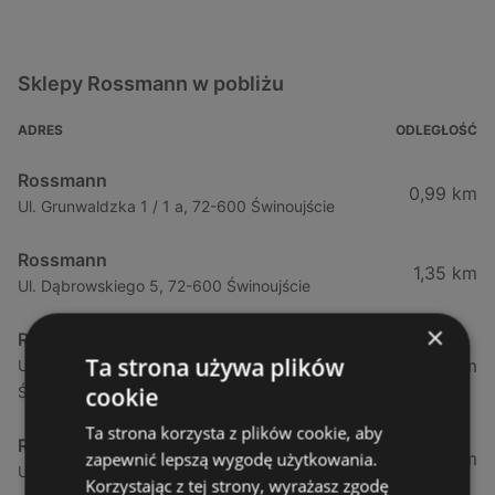
Sklepy Rossmann w pobliżu
ADRES
ODLEGŁOŚĆ
Rossmann
0,99 km
Ul. Grunwaldzka 1 / 1 a, 72-600 Świnoujście
Rossmann
1,35 km
Ul. Dąbrowskiego 5, 72-600 Świnoujście
×
Rossmann
Ta strona używa plików
1,35 km
Ul. Dąbrowskiego 5 (Galeria Świnoujście), 72-600
cookie
Świnoujście
Ta strona korzysta z plików cookie, aby
Rossmann
3,46 km
zapewnić lepszą wygodę użytkowania.
Ul. Wojska Polskiego 97, 72-600 Świnoujście
Korzystając z tej strony, wyrażasz zgodę