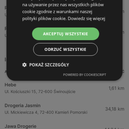
na używanie przez nas wszystkich plików
Rossmann
12,47 km
cookie zgodnie z warunkami naszej
Ul. Gryfa Pomorskiego 15, 72-500 Międzyzdroje
polityki plików cookie.
Dowiedz się więcej
Rossmann
34,17 km
AKCEPTUJ WSZYSTKIE
Ul. Chrobrego 18, 72-400 Kamień Pomorski
ODRZUĆ WSZYSTKIE
Inne sklepy Kosmetyki w pobliżu
POKAŻ SZCZEGÓŁY
ADRES
ODLEGŁOŚĆ
POWERED BY COOKIESCRIPT
Hebe
1,61 km
Ul. Kościuszki 15, 72-600 Świnoujście
Drogeria Jasmin
34,18 km
Ul. Mickiewicza 4, 72-400 Kamień Pomorski
Jawa Drogerie