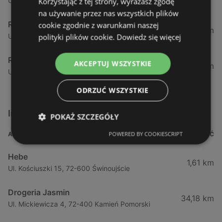
Ul. Wojska Polskiego 97, 72-600 Świnoujście
Korzystając z tej strony, wyrażasz zgodę
na używanie przez nas wszystkich plików
Rossmann
cookie zgodnie z warunkami naszej
12,47 km
Ul. Gryfa Pomorskiego 15, 72-500 Międzyzdroje
polityki plików cookie.
Dowiedz się więcej
Rossmann
AKCEPTUJ WSZYSTKIE
34,17 km
Ul. Chrobrego 18, 72-400 Kamień Pomorski
ODRZUĆ WSZYSTKIE
Inne sklepy Kosmetyki w pobliżu
POKAŻ SZCZEGÓŁY
POWERED BY COOKIESCRIPT
ADRES
ODLEGŁOŚĆ
Hebe
1,61 km
Ul. Kościuszki 15, 72-600 Świnoujście
Drogeria Jasmin
34,18 km
Ul. Mickiewicza 4, 72-400 Kamień Pomorski