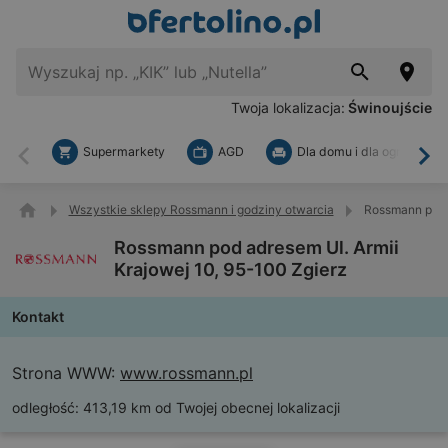
Twoja lokalizacja:
Świnoujście
Supermarkety
AGD
Dla domu i dla ogrodu
Wstecz
Dal
Wszystkie sklepy Rossmann i godziny otwarcia
Rossmann pod a
Rossmann pod adresem Ul. Armii
Krajowej 10, 95-100 Zgierz
Kontakt
Strona WWW:
www.rossmann.pl
odległość:
413,19 km od Twojej obecnej lokalizacji