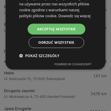
na używanie przez nas wszystkich plików
Rossmann
12,47 km
cookie zgodnie z warunkami naszej
Ul. Gryfa Pomorskiego 15, 72-500 Międzyzdroje
polityki plików cookie.
Dowiedz się więcej
Rossmann
34,17 km
AKCEPTUJ WSZYSTKIE
Ul. Chrobrego 18, 72-400 Kamień Pomorski
ODRZUĆ WSZYSTKIE
Inne sklepy Kosmetyki w pobliżu
POKAŻ SZCZEGÓŁY
ADRES
ODLEGŁOŚĆ
POWERED BY COOKIESCRIPT
Hebe
1,61 km
Ul. Kościuszki 15, 72-600 Świnoujście
Drogeria Jasmin
34,18 km
Ul. Mickiewicza 4, 72-400 Kamień Pomorski
Jawa Drogerie