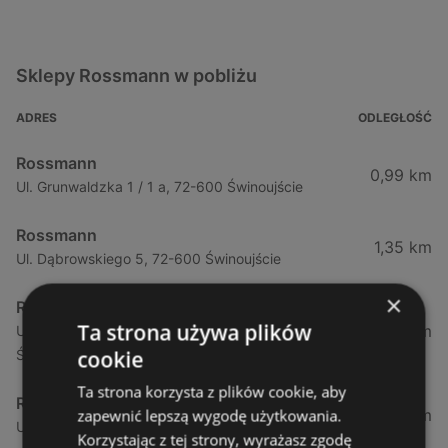
Sklepy Rossmann w pobliżu
ADRES
ODLEGŁOŚĆ
Rossmann
0,99 km
Ul. Grunwaldzka 1 / 1 a, 72-600 Świnoujście
Rossmann
1,35 km
Ul. Dąbrowskiego 5, 72-600 Świnoujście
×
Rossmann
Ta strona używa plików
1,35 km
Ul. Dąbrowskiego 5 (Galeria Świnoujście), 72-600
cookie
Świnoujście
Ta strona korzysta z plików cookie, aby
Rossmann
3,46 km
zapewnić lepszą wygodę użytkowania.
Ul. Wojska Polskiego 97, 72-600 Świnoujście
Korzystając z tej strony, wyrażasz zgodę