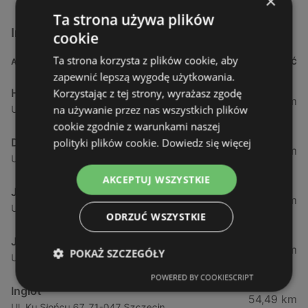
×
Ta strona używa plików
Inne sklepy Kosmetyki w pobliżu
cookie
Ta strona korzysta z plików cookie, aby
ADRES
ODLEGŁOŚĆ
zapewnić lepszą wygodę użytkowania.
Hebe
Korzystając z tej strony, wyrażasz zgodę
1,61 km
na używanie przez nas wszystkich plików
Ul. Kościuszki 15, 72-600 Świnoujście
cookie zgodnie z warunkami naszej
Drogeria Jasmin
polityki plików cookie.
Dowiedz się więcej
34,18 km
Ul. Mickiewicza 4, 72-400 Kamień Pomorski
AKCEPTUJ WSZYSTKIE
Jawa Drogerie
44,24 km
Ul. Pck 7, 72-010 Police
ODRZUĆ WSZYSTKIE
Jawa Drogerie
44,48 km
POKAŻ SZCZEGÓŁY
Ul. Piłsudskiego 12/2, 72-010 Police
POWERED BY COOKIESCRIPT
Inglot
54,49 km
Ul. Ku Słońcu 67, 71-047 Szczecin