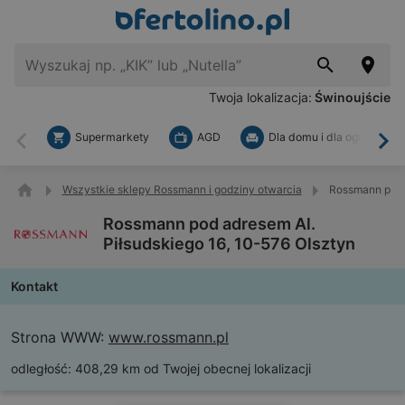
Twoja lokalizacja:
Świnoujście
Supermarkety
AGD
Dla domu i dla ogrodu
Wstecz
Dal
Wszystkie sklepy Rossmann i godziny otwarcia
Rossmann pod a
Rossmann pod adresem Al.
Piłsudskiego 16, 10-576 Olsztyn
Kontakt
Strona WWW:
www.rossmann.pl
odległość:
408,29 km od Twojej obecnej lokalizacji