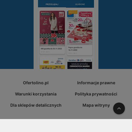
Ofertolino.pl
Informacje prawne
Warunki korzystania
Polityka prywatności
Dla sklepów detalicznych
Mapa witryny
W gó