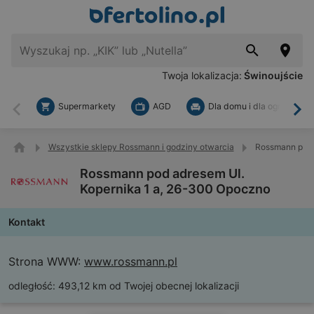
Twoja lokalizacja:
Świnoujście
Supermarkety
AGD
Dla domu i dla ogrodu
Wstecz
Dal
Wszystkie sklepy Rossmann i godziny otwarcia
Rossmann pod 
Rossmann pod adresem Ul.
Kopernika 1 a, 26-300 Opoczno
Kontakt
Strona WWW:
www.rossmann.pl
odległość:
493,12 km od Twojej obecnej lokalizacji