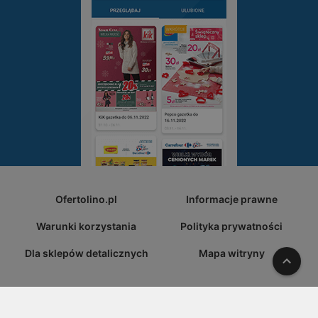
Ofertolino.pl
Informacje prawne
Warunki korzystania
Polityka prywatności
Dla sklepów detalicznych
Mapa witryny
W gó