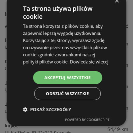
×
Ta strona używa plików
Inne sklepy Kosmetyki w pobliżu
cookie
Ta strona korzysta z plików cookie, aby
ADRES
ODLEGŁOŚĆ
zapewnić lepszą wygodę użytkowania.
Hebe
Korzystając z tej strony, wyrażasz zgodę
1,61 km
na używanie przez nas wszystkich plików
Ul. Kościuszki 15, 72-600 Świnoujście
cookie zgodnie z warunkami naszej
Drogeria Jasmin
polityki plików cookie.
Dowiedz się więcej
34,18 km
Ul. Mickiewicza 4, 72-400 Kamień Pomorski
AKCEPTUJ WSZYSTKIE
Jawa Drogerie
44,24 km
Ul. Pck 7, 72-010 Police
ODRZUĆ WSZYSTKIE
Jawa Drogerie
44,48 km
POKAŻ SZCZEGÓŁY
Ul. Piłsudskiego 12/2, 72-010 Police
POWERED BY COOKIESCRIPT
Inglot
54,49 km
Ul. Ku Słońcu 67, 71-047 Szczecin