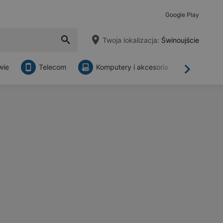
Google Play
Twoja lokalizacja:
Świnoujście
wie
Telecom
Komputery i akcesoria
Sklepy
Dalej