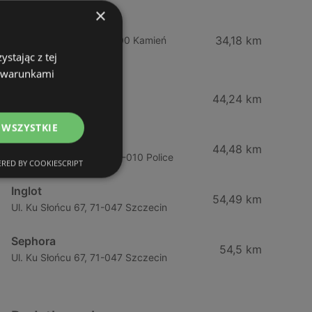
×
Drogeria Jasmin
34,18 km
Ul. Mickiewicza 4, 72-400 Kamień
stając z tej
Pomorski
z warunkami
Jawa Drogerie
44,24 km
Ul. Pck 7, 72-010 Police
 WSZYSTKIE
Jawa Drogerie
44,48 km
Ul. Piłsudskiego 12/2, 72-010 Police
RED BY COOKIESCRIPT
Inglot
54,49 km
Ul. Ku Słońcu 67, 71-047 Szczecin
Sephora
54,5 km
Ul. Ku Słońcu 67, 71-047 Szczecin