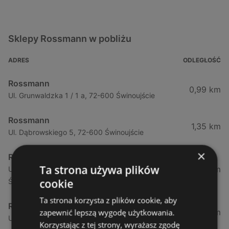
Sklepy Rossmann w pobliżu
ADRES
ODLEGŁOŚĆ
Rossmann
0,99 km
Ul. Grunwaldzka 1 / 1 a, 72-600 Świnoujście
Rossmann
1,35 km
Ul. Dąbrowskiego 5, 72-600 Świnoujście
×
Rossmann
Ta strona używa plików
1,35 km
Ul. Dąbrowskiego 5 (Galeria Świnoujście), 72-600
cookie
Świnoujście
Ta strona korzysta z plików cookie, aby
Rossmann
3,46 km
zapewnić lepszą wygodę użytkowania.
Ul. Wojska Polskiego 97, 72-600 Świnoujście
Korzystając z tej strony, wyrażasz zgodę