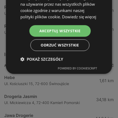
na używanie przez nas wszystkich plików
Rossmann
12,47 km
cookie zgodnie z warunkami naszej
Ul. Gryfa Pomorskiego 15, 72-500 Międzyzdroje
polityki plików cookie.
Dowiedz się więcej
Rossmann
34,17 km
AKCEPTUJ WSZYSTKIE
Ul. Chrobrego 18, 72-400 Kamień Pomorski
ODRZUĆ WSZYSTKIE
Inne sklepy Kosmetyki w pobliżu
POKAŻ SZCZEGÓŁY
ADRES
ODLEGŁOŚĆ
POWERED BY COOKIESCRIPT
Hebe
1,61 km
Ul. Kościuszki 15, 72-600 Świnoujście
Drogeria Jasmin
34,18 km
Ul. Mickiewicza 4, 72-400 Kamień Pomorski
Jawa Drogerie