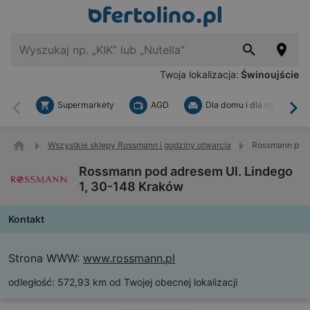
Twoja lokalizacja:
Świnoujście
Supermarkety
AGD
Dla domu i dla ogrodu
Wstecz
Dal
Wszystkie sklepy Rossmann i godziny otwarcia
Rossmann pod 
Rossmann pod adresem Ul. Lindego
1, 30-148 Kraków
Kontakt
Strona WWW:
www.rossmann.pl
odległość:
572,93 km od Twojej obecnej lokalizacji