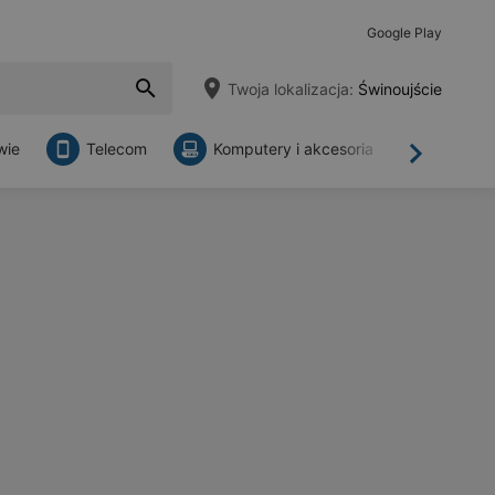
Google Play
Twoja lokalizacja:
Świnoujście
wie
Telecom
Komputery i akcesoria
Sklepy
Dalej