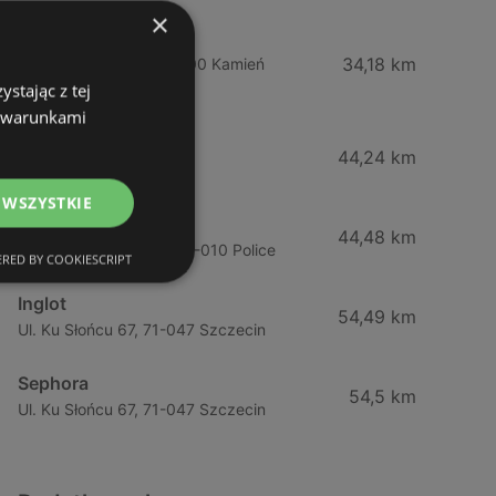
×
Drogeria Jasmin
34,18 km
Ul. Mickiewicza 4, 72-400 Kamień
stając z tej
Pomorski
z warunkami
Jawa Drogerie
44,24 km
Ul. Pck 7, 72-010 Police
 WSZYSTKIE
Jawa Drogerie
44,48 km
Ul. Piłsudskiego 12/2, 72-010 Police
RED BY COOKIESCRIPT
Inglot
54,49 km
Ul. Ku Słońcu 67, 71-047 Szczecin
Sephora
54,5 km
Ul. Ku Słońcu 67, 71-047 Szczecin