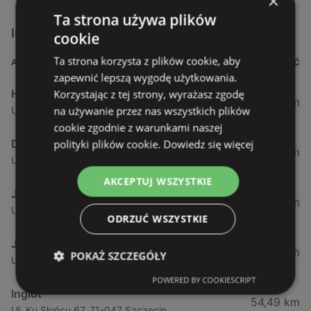
×
Ta strona używa plików
Inne sklepy Kosmetyki w pobliżu
cookie
Ta strona korzysta z plików cookie, aby
ADRES
ODLEGŁOŚĆ
zapewnić lepszą wygodę użytkowania.
Hebe
Korzystając z tej strony, wyrażasz zgodę
1,61 km
na używanie przez nas wszystkich plików
Ul. Kościuszki 15, 72-600 Świnoujście
cookie zgodnie z warunkami naszej
Drogeria Jasmin
polityki plików cookie.
Dowiedz się więcej
34,18 km
Ul. Mickiewicza 4, 72-400 Kamień Pomorski
AKCEPTUJ WSZYSTKIE
Jawa Drogerie
44,24 km
Ul. Pck 7, 72-010 Police
ODRZUĆ WSZYSTKIE
Jawa Drogerie
44,48 km
POKAŻ SZCZEGÓŁY
Ul. Piłsudskiego 12/2, 72-010 Police
POWERED BY COOKIESCRIPT
Inglot
54,49 km
Ul. Ku Słońcu 67, 71-047 Szczecin