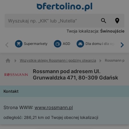
Twoja lokalizacja:
Świnoujście
Supermarkety
AGD
Dla domu i dla ogrodu
Wstecz
Dal
Wszystkie sklepy Rossmann i godziny otwarcia
Rossmann pod 
Rossmann pod adresem Ul.
Grunwaldzka 471, 80-309 Gdańsk
Kontakt
Strona WWW:
www.rossmann.pl
odległość:
286,21 km od Twojej obecnej lokalizacji