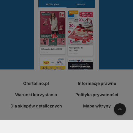
Ofertolino.pl
Informacje prawne
Warunki korzystania
Polityka prywatności
Dla sklepów detalicznych
Mapa witryny
W gó