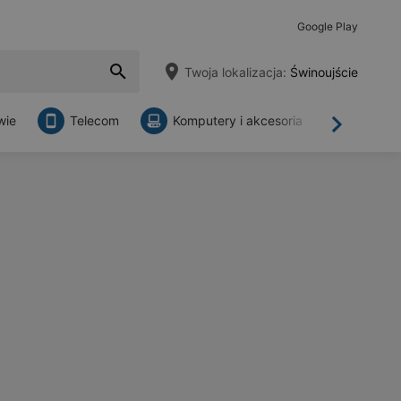
Google Play
Twoja lokalizacja:
Świnoujście
wie
Telecom
Komputery i akcesoria
Sklepy
Dalej