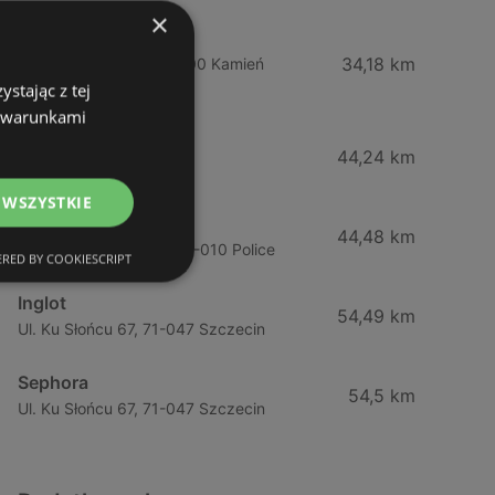
×
Drogeria Jasmin
34,18 km
Ul. Mickiewicza 4, 72-400 Kamień
stając z tej
Pomorski
z warunkami
Jawa Drogerie
44,24 km
Ul. Pck 7, 72-010 Police
 WSZYSTKIE
Jawa Drogerie
44,48 km
Ul. Piłsudskiego 12/2, 72-010 Police
RED BY COOKIESCRIPT
Inglot
54,49 km
Ul. Ku Słońcu 67, 71-047 Szczecin
Sephora
54,5 km
Ul. Ku Słońcu 67, 71-047 Szczecin