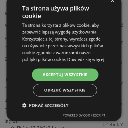
×
Ta strona używa plików
Inne sklepy Kosmetyki w pobliżu
cookie
Ta strona korzysta z plików cookie, aby
ADRES
ODLEGŁOŚĆ
zapewnić lepszą wygodę użytkowania.
Hebe
Korzystając z tej strony, wyrażasz zgodę
1,61 km
na używanie przez nas wszystkich plików
Ul. Kościuszki 15, 72-600 Świnoujście
cookie zgodnie z warunkami naszej
Drogeria Jasmin
polityki plików cookie.
Dowiedz się więcej
34,18 km
Ul. Mickiewicza 4, 72-400 Kamień Pomorski
AKCEPTUJ WSZYSTKIE
Jawa Drogerie
44,24 km
Ul. Pck 7, 72-010 Police
ODRZUĆ WSZYSTKIE
Jawa Drogerie
44,48 km
POKAŻ SZCZEGÓŁY
Ul. Piłsudskiego 12/2, 72-010 Police
POWERED BY COOKIESCRIPT
Inglot
54,49 km
Ul. Ku Słońcu 67, 71-047 Szczecin