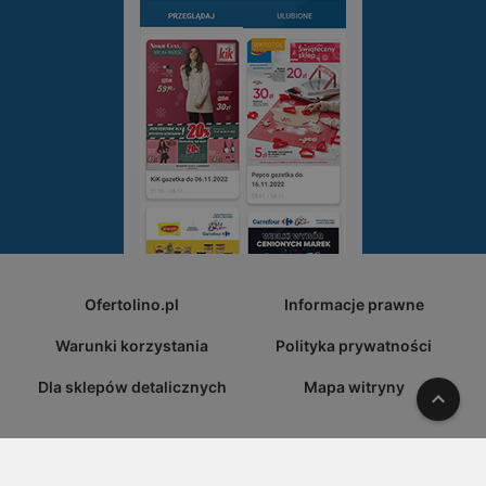
Ofertolino.pl
Informacje prawne
Warunki korzystania
Polityka prywatności
Dla sklepów detalicznych
Mapa witryny
W gó