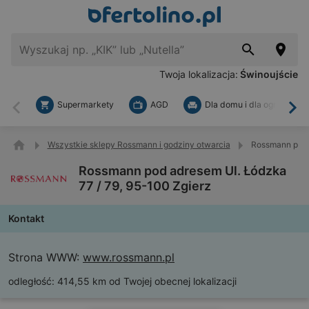
Twoja lokalizacja:
Świnoujście
Supermarkety
AGD
Dla domu i dla ogrodu
Wstecz
Dal
Wszystkie sklepy Rossmann i godziny otwarcia
Rossmann pod a
Rossmann pod adresem Ul. Łódzka
77 / 79, 95-100 Zgierz
Kontakt
Strona WWW:
www.rossmann.pl
odległość:
414,55 km od Twojej obecnej lokalizacji