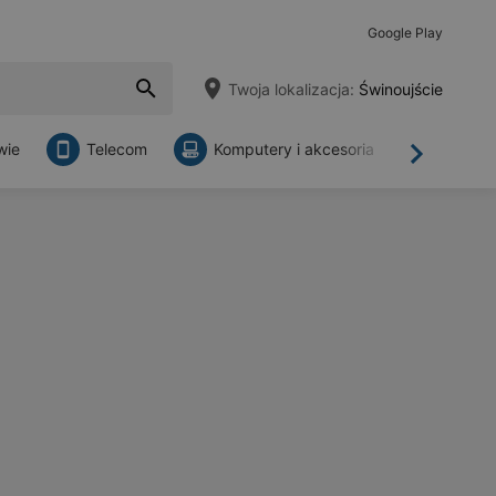
Google Play
Twoja lokalizacja:
Świnoujście
wie
Telecom
Komputery i akcesoria
Sklepy
Dalej