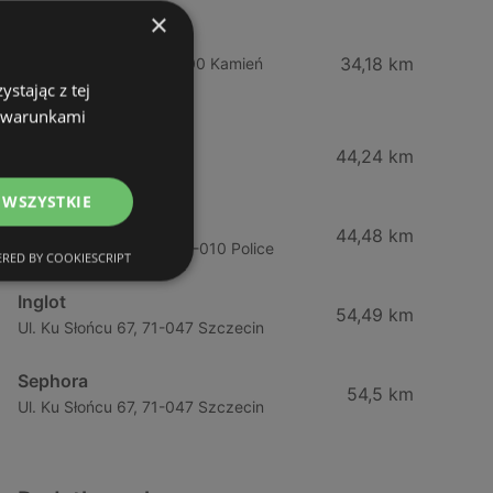
×
Drogeria Jasmin
34,18 km
Ul. Mickiewicza 4, 72-400 Kamień
stając z tej
Pomorski
z warunkami
Jawa Drogerie
44,24 km
Ul. Pck 7, 72-010 Police
 WSZYSTKIE
Jawa Drogerie
44,48 km
Ul. Piłsudskiego 12/2, 72-010 Police
RED BY COOKIESCRIPT
Inglot
54,49 km
Ul. Ku Słońcu 67, 71-047 Szczecin
Sephora
54,5 km
Ul. Ku Słońcu 67, 71-047 Szczecin