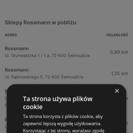
Sklepy Rossmann w pobliżu
ADRES
ODLEGŁOŚĆ
Rossmann
0,99 km
Ul. Grunwaldzka 1 / 1 a, 72-600 Świnoujście
Rossmann
1,35 km
Ul. Dąbrowskiego 5, 72-600 Świnoujście
×
Rossmann
Ta strona używa plików
1,35 km
Ul. Dąbrowskiego 5 (Galeria Świnoujście), 72-600
cookie
Świnoujście
Ta strona korzysta z plików cookie, aby
Rossmann
3,46 km
zapewnić lepszą wygodę użytkowania.
Ul. Wojska Polskiego 97, 72-600 Świnoujście
Korzystając z tej strony, wyrażasz zgodę