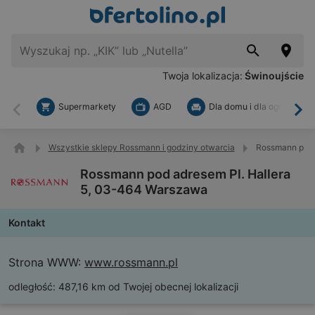
Twoja lokalizacja:
Świnoujście
Supermarkety
AGD
Dla domu i dla ogrodu
Wstecz
Dal
Wszystkie sklepy Rossmann i godziny otwarcia
Rossmann pod 
Rossmann pod adresem Pl. Hallera
5, 03-464 Warszawa
Kontakt
Strona WWW:
www.rossmann.pl
odległość:
487,16 km od Twojej obecnej lokalizacji