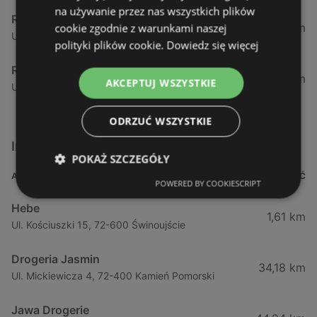
na używanie przez nas wszystkich plików
Rossmann
12,47 km
cookie zgodnie z warunkami naszej
Ul. Gryfa Pomorskiego 15, 72-500 Międzyzdroje
polityki plików cookie.
Dowiedz się więcej
Rossmann
34,17 km
AKCEPTUJ WSZYSTKIE
Ul. Chrobrego 18, 72-400 Kamień Pomorski
ODRZUĆ WSZYSTKIE
Inne sklepy Kosmetyki w pobliżu
POKAŻ SZCZEGÓŁY
ADRES
ODLEGŁOŚĆ
POWERED BY COOKIESCRIPT
Hebe
1,61 km
Ul. Kościuszki 15, 72-600 Świnoujście
Drogeria Jasmin
34,18 km
Ul. Mickiewicza 4, 72-400 Kamień Pomorski
Jawa Drogerie