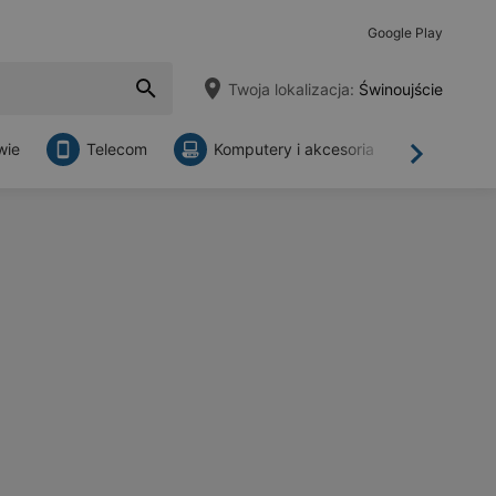
Google Play
Twoja lokalizacja:
Świnoujście
wie
Telecom
Komputery i akcesoria
Sklepy
Dalej