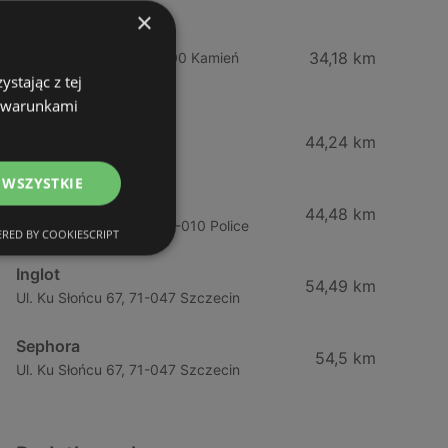
×
Drogeria Jasmin
34,18 km
Ul. Mickiewicza 4, 72-400 Kamień
stając z tej
Pomorski
z warunkami
Jawa Drogerie
44,24 km
Ul. Pck 7, 72-010 Police
 WSZYSTKIE
Jawa Drogerie
44,48 km
Ul. Piłsudskiego 12/2, 72-010 Police
RED BY COOKIESCRIPT
Inglot
54,49 km
Ul. Ku Słońcu 67, 71-047 Szczecin
Sephora
54,5 km
Ul. Ku Słońcu 67, 71-047 Szczecin