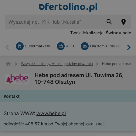
Twoja lokalizacja:
Świnoujście
Supermarkety
AGD
Dla domu i dla ogrodu
Wstecz
Dal
Wszystkie sklepy Hebe i godziny otwarcia
Hebe pod adresem U
Hebe pod adresem Ul. Tuwima 26,
10-748 Olsztyn
Kontakt
Strona WWW:
www.hebe.pl
odległość:
408,57 km od Twojej obecnej lokalizacji