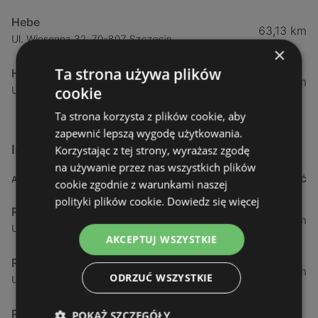
Hebe
63,13 km
Ul. Wiosenna 32, 70-807 Szczecin
×
Ta strona używa plików
Hebe
63,93 km
cookie
Ul. Andrzeja Struga 42, 70-784 Szczecin
Ta strona korzysta z plików cookie, aby
zapewnić lepszą wygodę użytkowania.
Inne sklepy Kosmetyki w pobliżu
Korzystając z tej strony, wyrażasz zgodę
na używanie przez nas wszystkich plików
ADRES
ODLEGŁOŚĆ
cookie zgodnie z warunkami naszej
polityki plików cookie.
Dowiedz się więcej
Rossmann
0,99 km
Ul. Grunwaldzka 1 / 1 a, 72-600 Świnoujście
AKCEPTUJ WSZYSTKIE
Rossmann
1,35 km
ODRZUĆ WSZYSTKIE
Ul. Dąbrowskiego 5, 72-600 Świnoujście
Rossmann
POKAŻ SZCZEGÓŁY