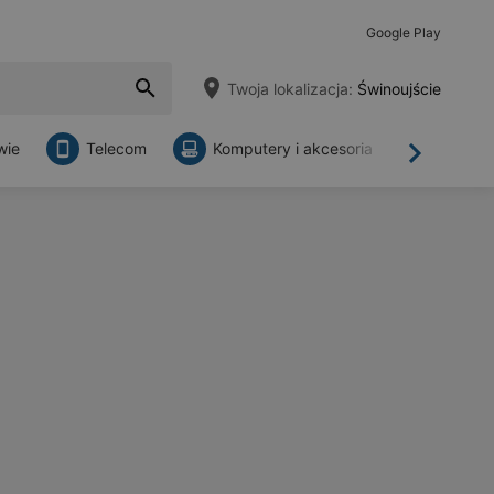
Google Play
Twoja lokalizacja:
Świnoujście
wie
Telecom
Komputery i akcesoria
Sklepy
Dalej