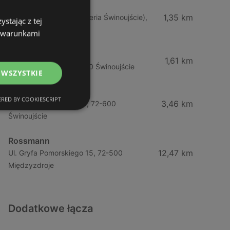
Rossmann
1,35 km
Ul. Dąbrowskiego 5 (Galeria Świnoujście),
stając z tej
72-600 Świnoujście
z warunkami
Hebe
1,61 km
Ul. Kościuszki 15, 72-600 Świnoujście
 WSZYSTKIE
Rossmann
RED BY COOKIESCRIPT
3,46 km
Ul. Wojska Polskiego 97, 72-600
Świnoujście
Rossmann
12,47 km
Ul. Gryfa Pomorskiego 15, 72-500
Międzyzdroje
Dodatkowe łącza