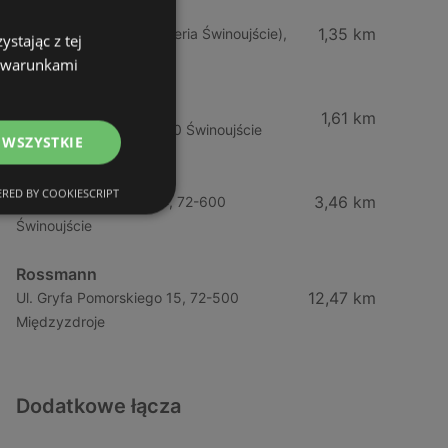
Rossmann
1,35 km
Ul. Dąbrowskiego 5 (Galeria Świnoujście),
stając z tej
72-600 Świnoujście
z warunkami
Hebe
1,61 km
Ul. Kościuszki 15, 72-600 Świnoujście
 WSZYSTKIE
Rossmann
RED BY COOKIESCRIPT
3,46 km
Ul. Wojska Polskiego 97, 72-600
Świnoujście
Rossmann
12,47 km
Ul. Gryfa Pomorskiego 15, 72-500
Międzyzdroje
Dodatkowe łącza