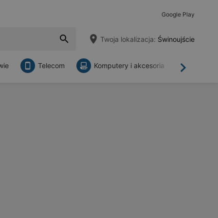
Google Play
Twoja lokalizacja:
Świnoujście
wie
Telecom
Komputery i akcesoria
Sklepy
Dalej