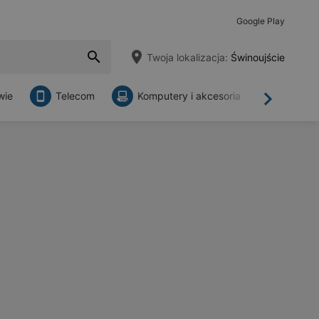
Google Play
Twoja lokalizacja:
Świnoujście
wie
Telecom
Komputery i akcesoria
Sklepy
Dalej