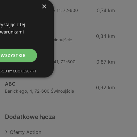
Żabka
×
0,74 km
Wybrzeze Władysława Iv 11, 72-600
Świnoujście
stając z tej
z warunkami
Biedronka
0,84 km
Chrobrego 9, 72-600 Świnoujście
Lidl
 WSZYSTKIE
0,87 km
Ul. Bohaterów Września 41, 72-600
Świnoujście
RED BY COOKIESCRIPT
ABC
0,92 km
Barlickiego, 4, 72-600 Świnoujście
Dodatkowe łącza
Oferty Action