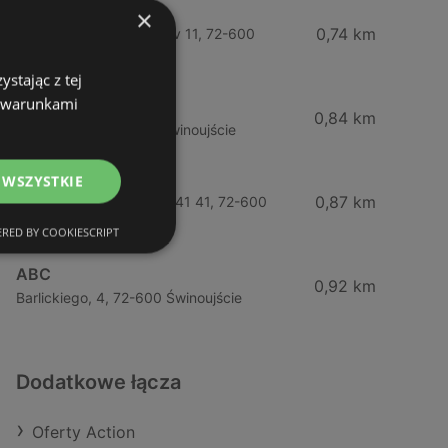
Żabka
×
0,74 km
Wybrzeze Władysława Iv 11, 72-600
Świnoujście
stając z tej
z warunkami
Biedronka
0,84 km
Chrobrego 9, 72-600 Świnoujście
Lidl
 WSZYSTKIE
0,87 km
Ul. Bohaterów Września 41 41, 72-600
Świnoujście
RED BY COOKIESCRIPT
ABC
0,92 km
Barlickiego, 4, 72-600 Świnoujście
Dodatkowe łącza
Oferty Action