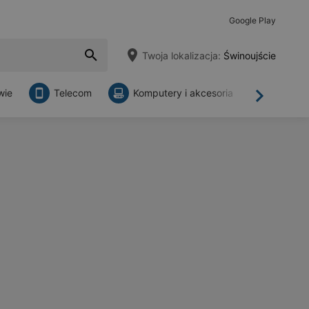
Google Play
Twoja lokalizacja:
Świnoujście
wie
Telecom
Komputery i akcesoria
Sklepy
Dalej