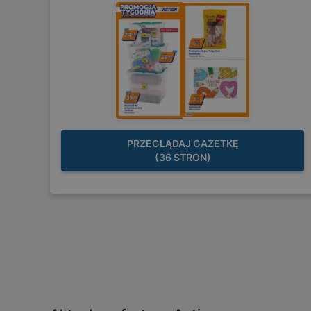
PRZEGLĄDAJ GAZETKĘ
(36 STRON)