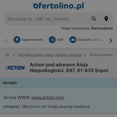
Twoja lokalizacja:
Świnoujście
Supermarkety
AGD
Dla domu i dla ogrodu
Wstecz
Dal
Wszystkie sklepy Action i godziny otwarcia
Action pod adresem
Action pod adresem Aleja
Niepodległości, 697, 81-835 Sopot
Kontakt
Strona WWW:
www.action.com
odległość:
286,04 km od Twojej obecnej lokalizacji