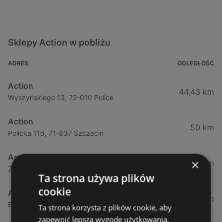
Sklepy Action w pobliżu
ADRES
ODLEGŁOŚĆ
Action
44,43 km
Wyszyńskiego 13, 72-010 Police
Action
50 km
Policka 11d, 71-837 Szczecin
Action
×
55,3 km
Zielonogórska, 31, 71-084 Szczecin
Ta strona używa plików
cookie
Action
55,68 km
Bohaterów Warszawy, 40, 70-342 Szczecin
Ta strona korzysta z plików cookie, aby
zapewnić lepszą wygodę użytkowania.