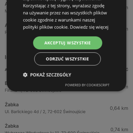
Action
Korzystając z tej strony, wyrażasz zgodę
57,43 km
Mieszka, I63, 70-011 Szczecin
na używanie przez nas wszystkich plików
cookie zgodnie z warunkami naszej
Action
polityki plików cookie.
Dowiedz się więcej
58,59 km
Południowa 18, 71-001 Szczecin
AKCEPTUJ WSZYSTKIE
Inne sklepy Supermarkety w pobliżu
ODRZUĆ WSZYSTKIE
ADRES
ODLEGŁOŚĆ
POKAŻ SZCZEGÓŁY
Biedronka
POWERED BY COOKIESCRIPT
0,23 km
Fińska 4, 72-602 Świnoujście
Żabka
0,64 km
Ul. Barlickiego 4d / 2, 72-602 Świnoujście
Żabka
0,74 km
Wybrzeze Władysława Iv 11, 72-600 Świnoujście