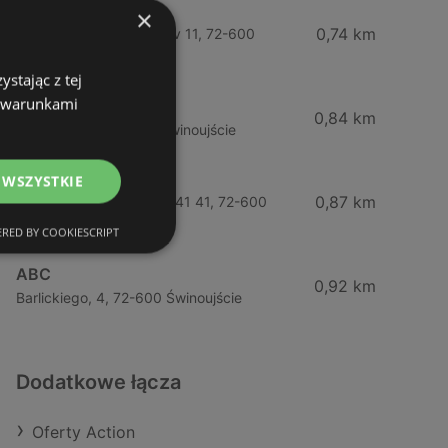
Żabka
×
0,74 km
Wybrzeze Władysława Iv 11, 72-600
Świnoujście
stając z tej
z warunkami
Biedronka
0,84 km
Chrobrego 9, 72-600 Świnoujście
Lidl
 WSZYSTKIE
0,87 km
Ul. Bohaterów Września 41 41, 72-600
Świnoujście
RED BY COOKIESCRIPT
ABC
0,92 km
Barlickiego, 4, 72-600 Świnoujście
Dodatkowe łącza
Oferty Action