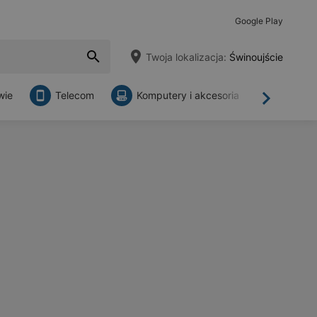
Google Play
Twoja lokalizacja:
Świnoujście
wie
Telecom
Komputery i akcesoria
Sklepy
Dalej