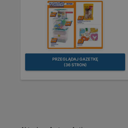
PRZEGLĄDAJ GAZETKĘ
(36 STRON)