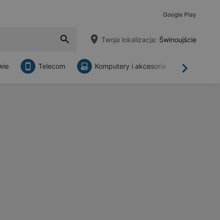
Google Play
Twoja lokalizacja:
Świnoujście
wie
Telecom
Komputery i akcesoria
Sklepy
Dalej