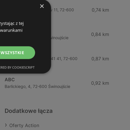
Żabka
×
0,74 km
Wybrzeze Władysława Iv 11, 72-600
Świnoujście
stając z tej
z warunkami
Biedronka
0,84 km
Chrobrego 9, 72-600 Świnoujście
Lidl
 WSZYSTKIE
0,87 km
Ul. Bohaterów Września 41 41, 72-600
Świnoujście
RED BY COOKIESCRIPT
ABC
0,92 km
Barlickiego, 4, 72-600 Świnoujście
Dodatkowe łącza
Oferty Action