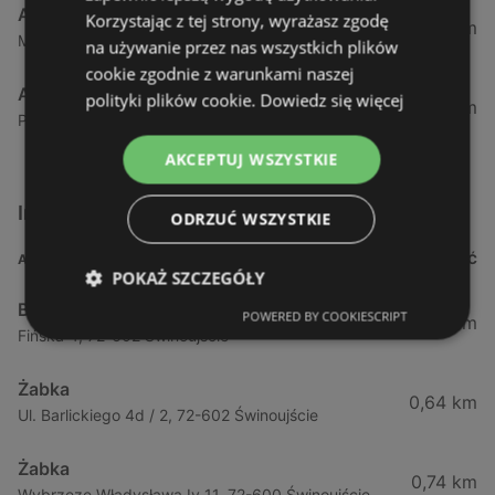
Action
Korzystając z tej strony, wyrażasz zgodę
57,43 km
Mieszka, I63, 70-011 Szczecin
na używanie przez nas wszystkich plików
cookie zgodnie z warunkami naszej
Action
polityki plików cookie.
Dowiedz się więcej
58,59 km
Południowa 18, 71-001 Szczecin
AKCEPTUJ WSZYSTKIE
Inne sklepy Supermarkety w pobliżu
ODRZUĆ WSZYSTKIE
ADRES
ODLEGŁOŚĆ
POKAŻ SZCZEGÓŁY
Biedronka
POWERED BY COOKIESCRIPT
0,23 km
Fińska 4, 72-602 Świnoujście
Żabka
0,64 km
Ul. Barlickiego 4d / 2, 72-602 Świnoujście
Żabka
0,74 km
Wybrzeze Władysława Iv 11, 72-600 Świnoujście