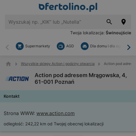
Twoja lokalizacja:
Świnoujście
Supermarkety
AGD
Dla domu i dla ogrodu
Wstecz
Dal
Wszystkie sklepy Action i godziny otwarcia
Action pod adrese
Action pod adresem Mrągowska, 4,
61-001 Poznań
Kontakt
Strona WWW:
www.action.com
odległość:
242,22 km od Twojej obecnej lokalizacji