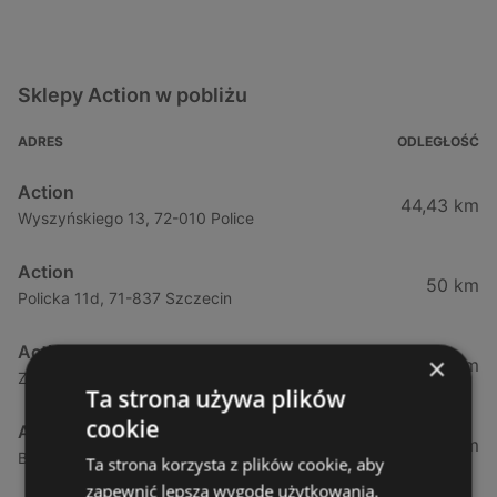
Sklepy Action w pobliżu
ADRES
ODLEGŁOŚĆ
Action
44,43 km
Wyszyńskiego 13, 72-010 Police
Action
50 km
Policka 11d, 71-837 Szczecin
Action
×
55,3 km
Zielonogórska, 31, 71-084 Szczecin
Ta strona używa plików
cookie
Action
55,68 km
Bohaterów Warszawy, 40, 70-342 Szczecin
Ta strona korzysta z plików cookie, aby
zapewnić lepszą wygodę użytkowania.