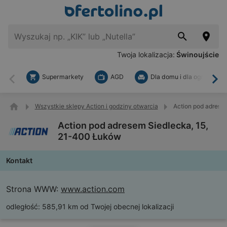
Twoja lokalizacja:
Świnoujście
Supermarkety
AGD
Dla domu i dla ogrodu
Wstecz
Dal
Wszystkie sklepy Action i godziny otwarcia
Action pod adrese
Action pod adresem Siedlecka, 15,
21-400 Łuków
Kontakt
Strona WWW:
www.action.com
odległość:
585,91 km od Twojej obecnej lokalizacji