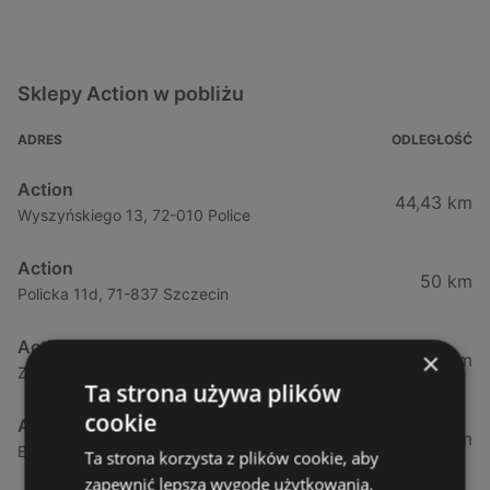
Sklepy Action w pobliżu
ADRES
ODLEGŁOŚĆ
Action
44,43 km
Wyszyńskiego 13, 72-010 Police
Action
50 km
Policka 11d, 71-837 Szczecin
Action
×
55,3 km
Zielonogórska, 31, 71-084 Szczecin
Ta strona używa plików
cookie
Action
55,68 km
Bohaterów Warszawy, 40, 70-342 Szczecin
Ta strona korzysta z plików cookie, aby
zapewnić lepszą wygodę użytkowania.