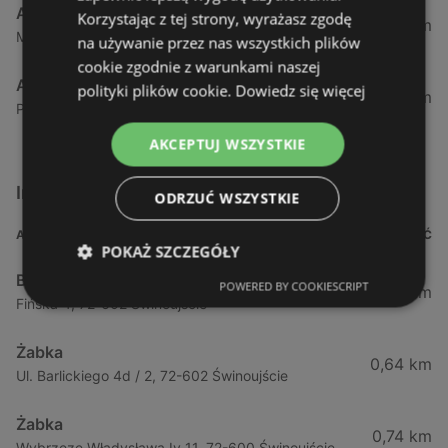
Action
Korzystając z tej strony, wyrażasz zgodę
57,43 km
Mieszka, I63, 70-011 Szczecin
na używanie przez nas wszystkich plików
cookie zgodnie z warunkami naszej
Action
polityki plików cookie.
Dowiedz się więcej
58,59 km
Południowa 18, 71-001 Szczecin
AKCEPTUJ WSZYSTKIE
Inne sklepy Supermarkety w pobliżu
ODRZUĆ WSZYSTKIE
ADRES
ODLEGŁOŚĆ
POKAŻ SZCZEGÓŁY
Biedronka
POWERED BY COOKIESCRIPT
0,23 km
Fińska 4, 72-602 Świnoujście
Żabka
0,64 km
Ul. Barlickiego 4d / 2, 72-602 Świnoujście
Żabka
0,74 km
Wybrzeze Władysława Iv 11, 72-600 Świnoujście