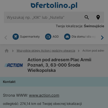
Twoja lokalizacja:
Świnoujście
Supermarkety
AGD
Dla domu i dla ogrodu
Wstecz
Dal
Wszystkie sklepy Action i godziny otwarcia
Action pod adrese
Action pod adresem Plac Armii
Poznań, 3, 63-000 Środa
Wielkopolska
Kontakt
Strona WWW:
www.action.com
odległość:
274,14 km od Twojej obecnej lokalizacji