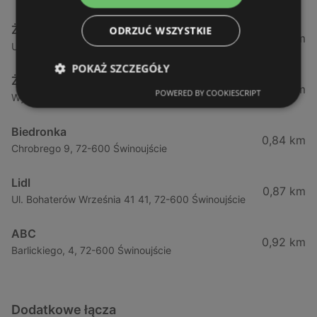
Żabka
ODRZUĆ WSZYSTKIE
0,64 km
Ul. Barlickiego 4d / 2, 72-602 Świnoujście
POKAŻ SZCZEGÓŁY
Żabka
0,74 km
POWERED BY COOKIESCRIPT
Wybrzeze Władysława Iv 11, 72-600 Świnoujście
Biedronka
0,84 km
Chrobrego 9, 72-600 Świnoujście
Lidl
0,87 km
Ul. Bohaterów Września 41 41, 72-600 Świnoujście
ABC
0,92 km
Barlickiego, 4, 72-600 Świnoujście
Dodatkowe łącza