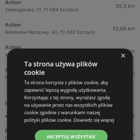
Action
55,3 km
Zielonogórska, 31, 71-084 Szczecin
Action
55,68 km
Bohaterów Warszawy, 40, 70-342 Szczecin
Action
57,43 km
×
Mieszka, I63, 70-011 Szczecin
Ta strona używa plików
Action
cookie
58,59 km
Południowa 18, 71-001 Szczecin
Ta strona korzysta z plików cookie, aby
zapewnić lepszą wygodę użytkowania.
Korzystając z tej strony, wyrażasz zgodę
Inne sklepy Supermarkety w pobliżu
na używanie przez nas wszystkich plików
cookie zgodnie z warunkami naszej
ADRES
ODLEGŁOŚĆ
polityki plików cookie.
Dowiedz się więcej
Biedronka
0,23 km
AKCEPTUJ WSZYSTKIE
Fińska 4, 72-602 Świnoujście