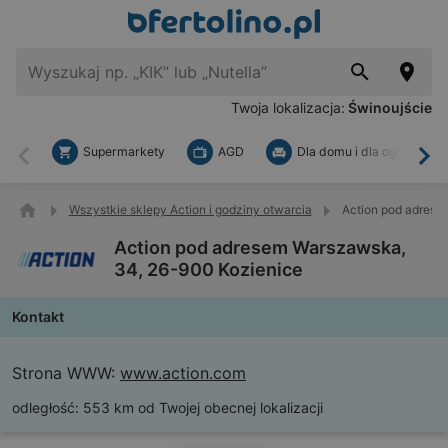
Twoja lokalizacja:
Świnoujście
Supermarkety
AGD
Dla domu i dla ogrodu
Wstecz
Dal
Wszystkie sklepy Action i godziny otwarcia
Action pod adrese
Action pod adresem Warszawska,
34, 26-900 Kozienice
Kontakt
Strona WWW:
www.action.com
odległość:
553 km od Twojej obecnej lokalizacji