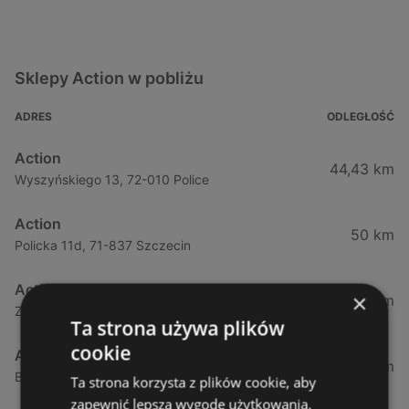
Sklepy Action w pobliżu
ADRES
ODLEGŁOŚĆ
Action
44,43 km
Wyszyńskiego 13, 72-010 Police
Action
50 km
Policka 11d, 71-837 Szczecin
Action
×
55,3 km
Zielonogórska, 31, 71-084 Szczecin
Ta strona używa plików
cookie
Action
55,68 km
Bohaterów Warszawy, 40, 70-342 Szczecin
Ta strona korzysta z plików cookie, aby
zapewnić lepszą wygodę użytkowania.