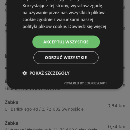
Action
Korzystając z tej strony, wyrażasz zgodę
57,43 km
Mieszka, I63, 70-011 Szczecin
na używanie przez nas wszystkich plików
cookie zgodnie z warunkami naszej
Action
polityki plików cookie.
Dowiedz się więcej
58,59 km
Południowa 18, 71-001 Szczecin
AKCEPTUJ WSZYSTKIE
Inne sklepy Supermarkety w pobliżu
ODRZUĆ WSZYSTKIE
ADRES
ODLEGŁOŚĆ
POKAŻ SZCZEGÓŁY
Biedronka
POWERED BY COOKIESCRIPT
0,23 km
Fińska 4, 72-602 Świnoujście
Żabka
0,64 km
Ul. Barlickiego 4d / 2, 72-602 Świnoujście
Żabka
0,74 km
Wybrzeze Władysława Iv 11, 72-600 Świnoujście