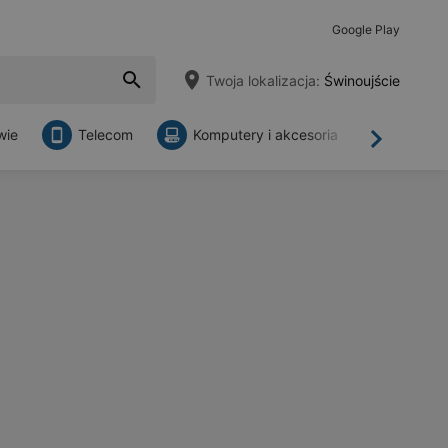
Google Play
Twoja lokalizacja:
Świnoujście
wie
Telecom
Komputery i akcesoria
Sklepy
Dalej