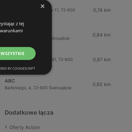
Żabka
×
0,74 km
Wybrzeze Władysława Iv 11, 72-600
Świnoujście
stając z tej
z warunkami
Biedronka
0,84 km
Chrobrego 9, 72-600 Świnoujście
Lidl
 WSZYSTKIE
0,87 km
Ul. Bohaterów Września 41, 72-600
Świnoujście
RED BY COOKIESCRIPT
ABC
0,92 km
Barlickiego, 4, 72-600 Świnoujście
Dodatkowe łącza
Oferty Action